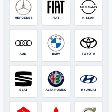
MERCEDES
FIAT
NISSAN
AUDI
BMW
TOYOTA
SEAT
ALFA ROMEO
HYUNDAI