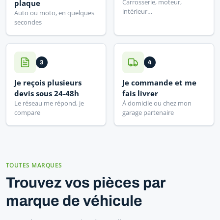
Carrosserie, moteur,
plaque
intérieur…
Auto ou moto, en quelques
secondes
3
4
Je reçois plusieurs
Je commande et me
devis sous 24-48h
fais livrer
Le réseau me répond, je
À domicile ou chez mon
compare
garage partenaire
TOUTES MARQUES
Trouvez vos pièces par
marque de véhicule