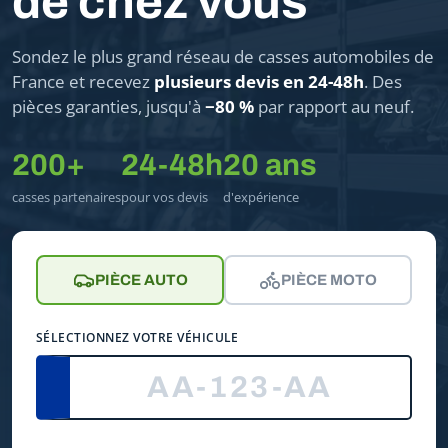
de chez vous
Sondez le plus grand réseau de casses automobiles de
France et recevez
plusieurs devis en 24-48h
. Des
pièces garanties, jusqu'à
−80 %
par rapport au neuf.
200+
24-48h
20 ans
casses partenaires
pour vos devis
d'expérience
PIÈCE AUTO
PIÈCE MOTO
SÉLECTIONNEZ VOTRE VÉHICULE