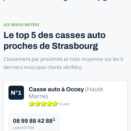
LES MIEUX NOTÉES
Le top 5 des casses auto
proches de Strasbourg
Classement par proximité et note moyenne sur les 6
derniers mois (avis clients vérifiés).
(Haute
Casse auto à Occey
N°1
Marne)
10 avis
1
08 99 88 42 88
code 63158#