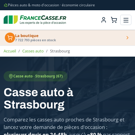
Pièces auto & moto d'occasion · économie circulaire
La boutique
7 722 793 pièces en stock
Accueil
Casses auto
Strasbourg
Casse auto · Strasbourg (67)
Casse auto à
Strasbourg
Comparez les casses auto proches de Strasbourg et
lancez votre demande de pièces d'occasion :
plusieurs devis en 24-48h
, jusqu'à
−80 %
par rapport