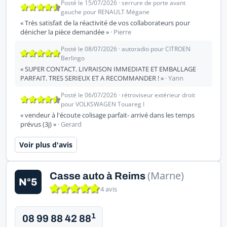
Posté le 15/07/2026 · serrure de porte avant
gauche pour RENAULT Mégane
« Très satisfait de la réactivité de vos collaborateurs pour
dénicher la pièce demandée »
· Pierre
Posté le 08/07/2026 · autoradio pour CITROEN
Berlingo
« SUPER CONTACT. LIVRAISON IMMEDIATE ET EMBALLAGE
PARFAIT. TRES SERIEUX ET A RECOMMANDER ! »
· Yann
Posté le 06/07/2026 · rétroviseur extérieur droit
pour VOLKSWAGEN Touareg I
« vendeur à l'écoute colisage parfait- arrivé dans les temps
prévus (3j) »
· Gerard
Voir plus d'avis
(Marne)
Casse auto à Reims
N°5
4 avis
1
08 99 88 42 88