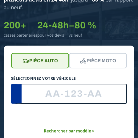
au neuf.
200+
24-48h
−80 %
casses partenaires
pour vos devis
vs neuf
PIÈCE AUTO
PIÈCE MOTO
SÉLECTIONNEZ VOTRE VÉHICULE
Rechercher par modèle >