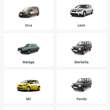
Inca
Leon
Malaga
Marbella
Mii
Panda