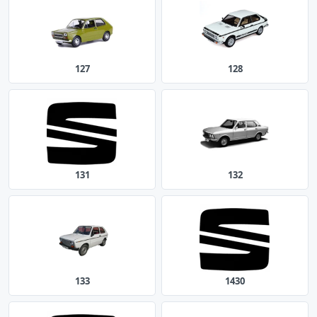
127
128
131
132
133
1430