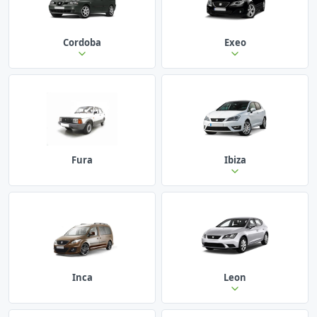
Cordoba
Exeo
Fura
Ibiza
Inca
Leon