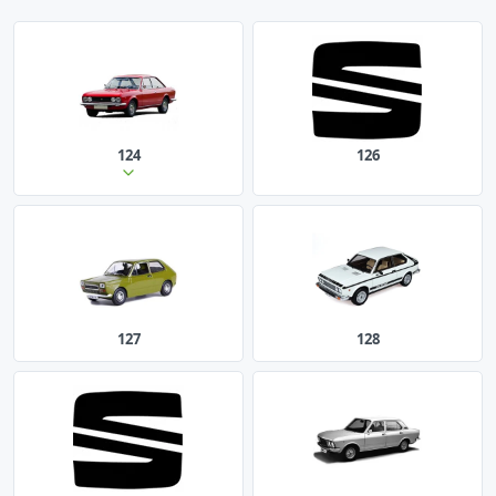
124
126
127
128