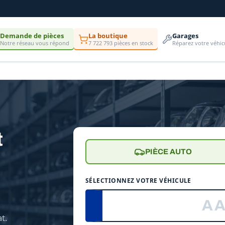
Demande de pièces
La boutique
Garages
Notre réseau vous répond
7 722 793 pièces en stock
Réparez votre véhic
t
PIÈCE AUTO
e
SÉLECTIONNEZ VOTRE VÉHICULE
t.