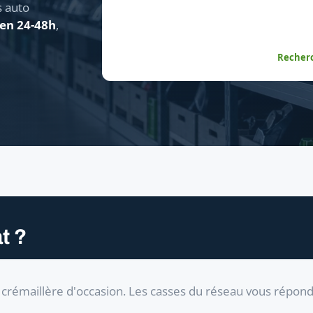
s auto
 en 24-48h
,
Recherc
t ?
crémaillère d'occasion. Les casses du réseau vous répon