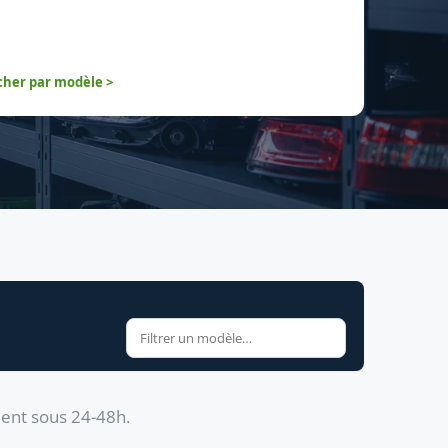
her par modèle >
dent sous 24-48h.