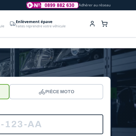
Adhérer au réseau
Enlèvement épave
ule
Faites reprendre votre véhicule
PIÈCE MOTO