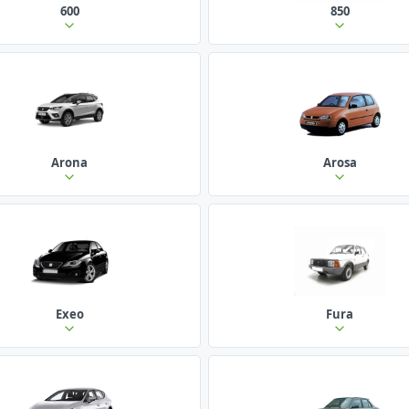
600
850
Arona
Arosa
Exeo
Fura