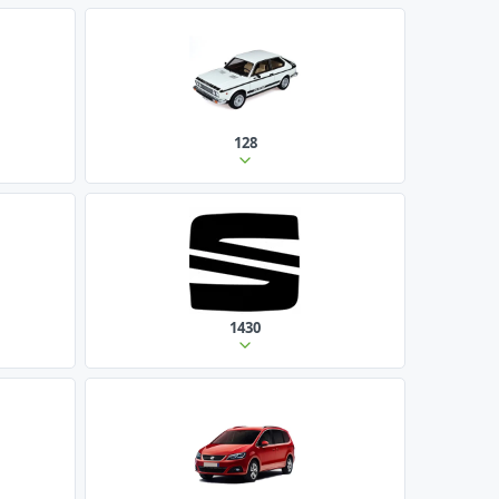
128
1430