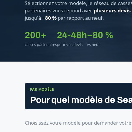
Sélectionnez votre modèle, le réseau de casse
partenaires vous répond avec
plusieurs devis
jusqu'à
−80 %
par rapport au neuf.
200+
24-48h
−80 %
casses partenaires
pour vos devis
vs neuf
PAR MODÈLE
Pour quel modèle de Sea
Choisissez votre modèle pour demander votre 