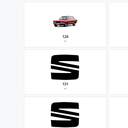
124
131