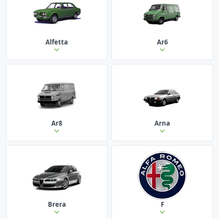
Alfetta
Ar6
Ar8
Arna
Brera
F