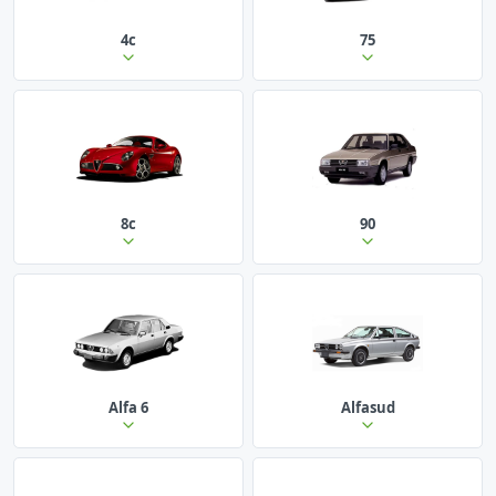
4c
75
8c
90
Alfa 6
Alfasud