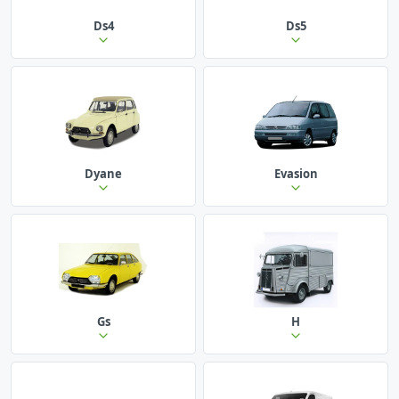
Ds4
Ds5
Dyane
Evasion
Gs
H