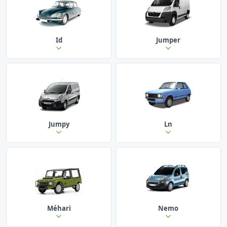
Id
Jumper
Jumpy
Ln
Méhari
Nemo