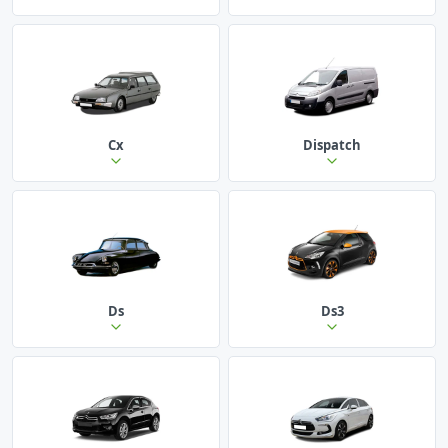
Cx
Dispatch
Ds
Ds3