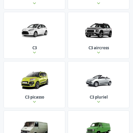
C3
C3 aircross
C3 picasso
C3 pluriel