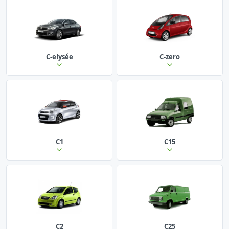
C-elysée
C-zero
C1
C15
C2
C25