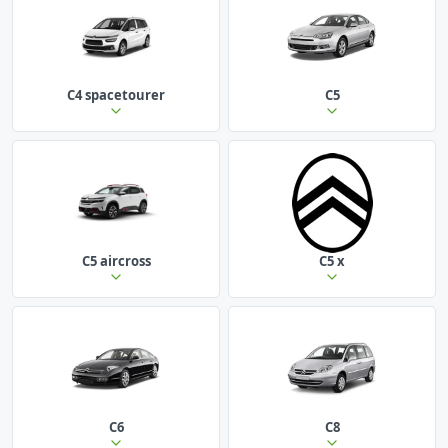
C4 spacetourer
C5
C5 aircross
C5 x
C6
C8