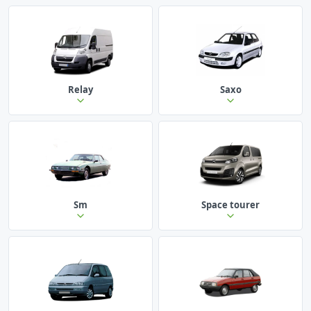
Relay
Saxo
Sm
Space tourer