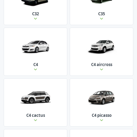
C32
C35
C4
C4 aircross
C4 cactus
C4 picasso