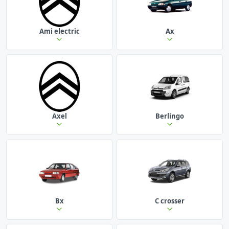
Ami electric
Ax
Axel
Berlingo
Bx
C crosser