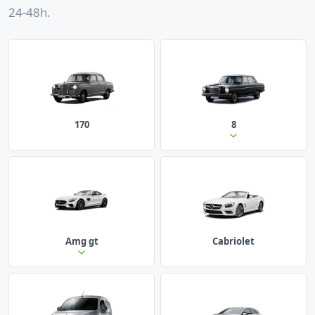
24-48h.
170
8
Amg gt
Cabriolet