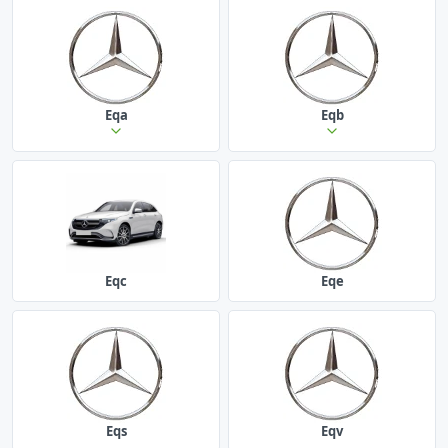
Eqa
Eqb
Eqc
Eqe
Eqs
Eqv