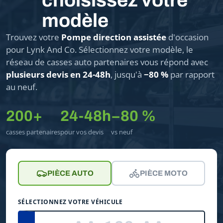
choisissez votre
modèle
Trouvez votre
Pompe direction assistée
d'occasion
pour Lynk And Co. Sélectionnez votre modèle, le
réseau de casses auto partenaires vous répond avec
plusieurs devis en 24-48h
, jusqu'à
−80 %
par rapport
au neuf.
200+
24-48h
−80 %
casses partenaires
pour vos devis
vs neuf
PIÈCE AUTO
PIÈCE MOTO
SÉLECTIONNEZ VOTRE VÉHICULE