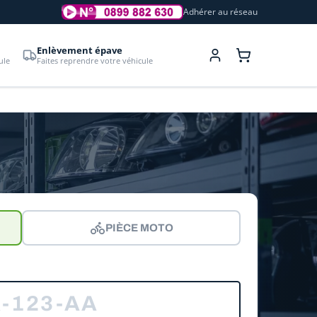
Adhérer au réseau
Enlèvement épave
ule
Faites reprendre votre véhicule
PIÈCE MOTO