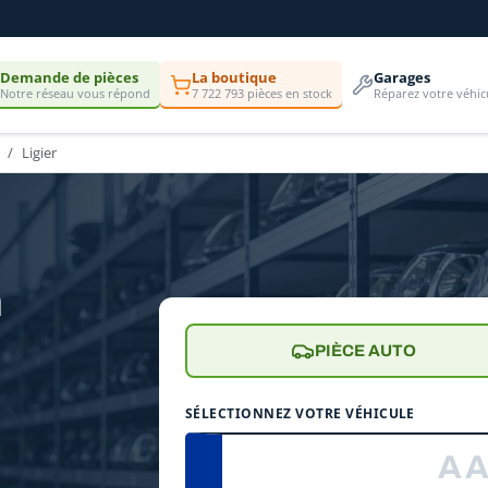
Demande de pièces
La boutique
Garages
Notre réseau vous répond
7 722 793 pièces en stock
Réparez votre véhic
Ligier
n
PIÈCE AUTO
SÉLECTIONNEZ VOTRE VÉHICULE
e