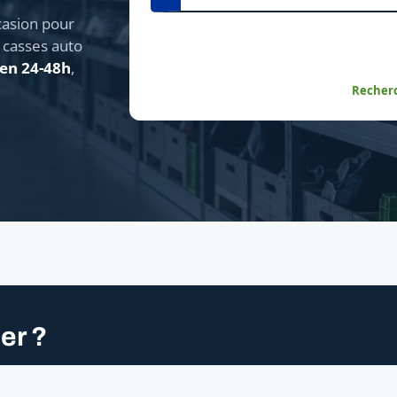
asion pour
e casses auto
 en 24-48h
,
Recherc
er ?