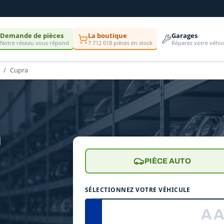
Demande de pièces
La boutique
Garages
Notre réseau vous répond
7 712 018 pièces en stock
Réparez votre véhic
Cupra
n
PIÈCE AUTO
SÉLECTIONNEZ VOTRE VÉHICULE
e