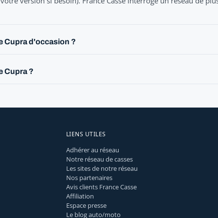
votre version si besoin). France Casse interroge un réseau de plu
e Cupra d'occasion ?
le Cupra ?
LIENS UTILES
Adhérer au réseau
Notre réseau de casses
Les sites de notre réseau
Nos partenaires
Avis clients France Casse
Affiliation
Espace presse
Le blog auto/moto