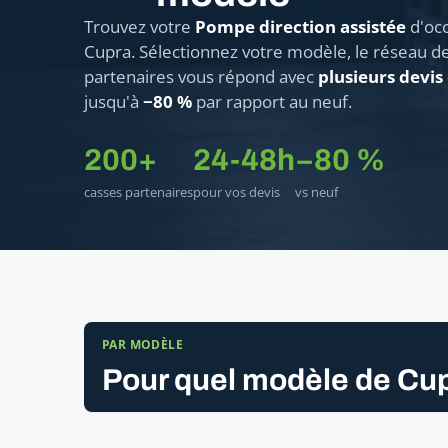
Trouvez votre
Pompe direction assistée
d'occ
Cupra. Sélectionnez votre modèle, le réseau d
partenaires vous répond avec
plusieurs devis
jusqu'à
−80 %
par rapport au neuf.
200+
24-48h
−80 %
casses partenaires
pour vos devis
vs neuf
PAR MODÈLE
Pour quel modèle de Cup