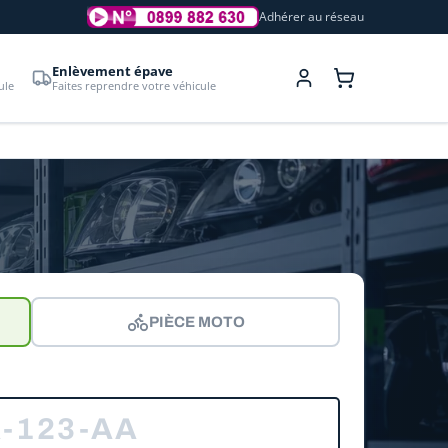
Adhérer au réseau
Enlèvement épave
ule
Faites reprendre votre véhicule
PIÈCE MOTO