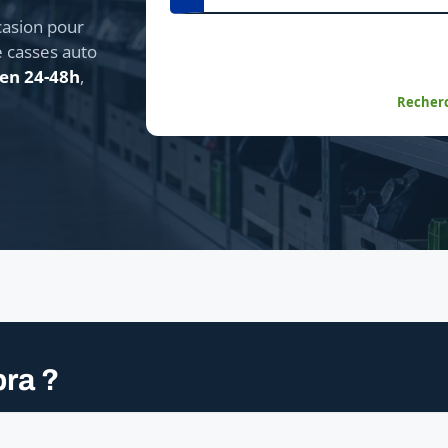
asion pour
e casses auto
 en 24-48h
,
Recherc
ra ?