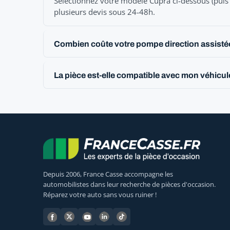
Sélectionnez votre modèle Cupra ci-dessous (puis 
plusieurs devis sous 24-48h.
Combien coûte votre pompe direction assisté
La pièce est-elle compatible avec mon véhicu
Depuis 2006, France Casse accompagne les
automobilistes dans leur recherche de pièces d'occasion.
Réparez votre auto sans vous ruiner !