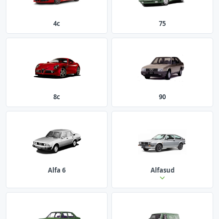
4c
75
8c
90
Alfa 6
Alfasud