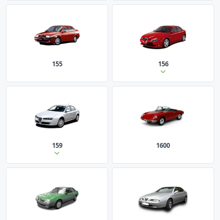
155
156
159
1600