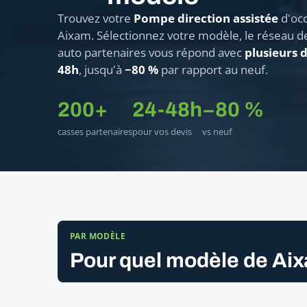
Trouvez votre
Pompe direction assistée
d'occ
Aixam. Sélectionnez votre modèle, le réseau d
auto partenaires vous répond avec
plusieurs d
48h
, jusqu'à
−80 %
par rapport au neuf.
200+
24-48h
−80 %
casses partenaires
pour vos devis
vs neuf
PAR MODÈLE
Pour quel modèle de Ai