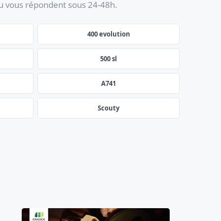
au vous répondent sous 24-48h.
400 evolution
500 sl
A741
Scouty