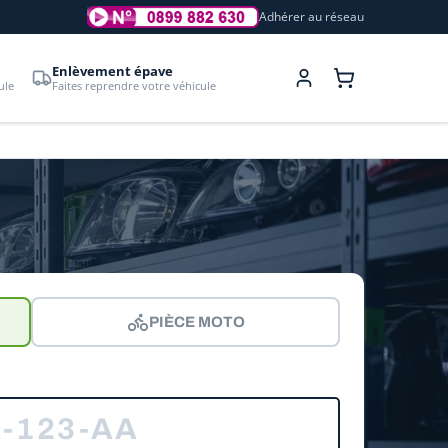
Adhérer au réseau
Enlèvement épave
ule
Faites reprendre votre véhicule
PIÈCE MOTO