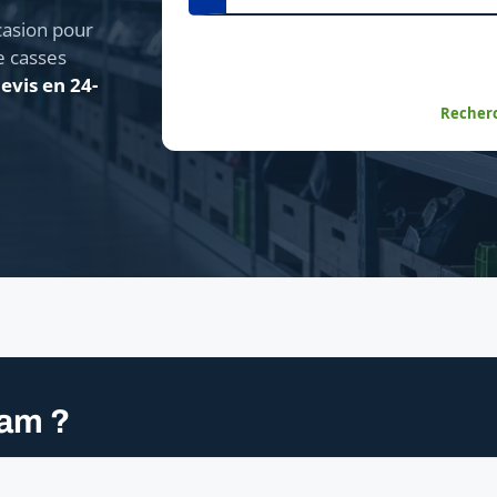
asion pour
e casses
evis en 24-
Recherc
xam ?