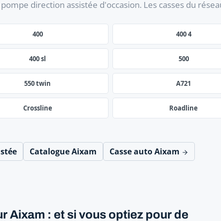
pompe direction assistée d'occasion. Les casses du rése
400
400 4
400 sl
500
550 twin
A721
Crossline
Roadline
istée
Catalogue Aixam
Casse auto Aixam
 Aixam : et si vous optiez pour de