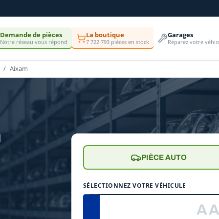
Demande de pièces
La boutique
Garages
Notre réseau vous répond
7 722 793 pièces en stock
Réparez votre véhic
Aixam
n
PIÈCE AUTO
SÉLECTIONNEZ VOTRE VÉHICULE
e