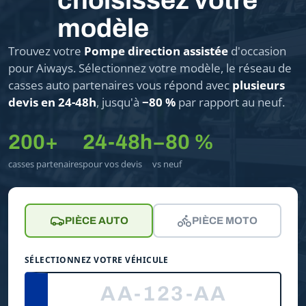
choisissez votre
modèle
Trouvez votre
Pompe direction assistée
d'occasion
pour Aiways. Sélectionnez votre modèle, le réseau de
casses auto partenaires vous répond avec
plusieurs
devis en 24-48h
, jusqu'à
−80 %
par rapport au neuf.
200+
24-48h
−80 %
casses partenaires
pour vos devis
vs neuf
PIÈCE AUTO
PIÈCE MOTO
SÉLECTIONNEZ VOTRE VÉHICULE