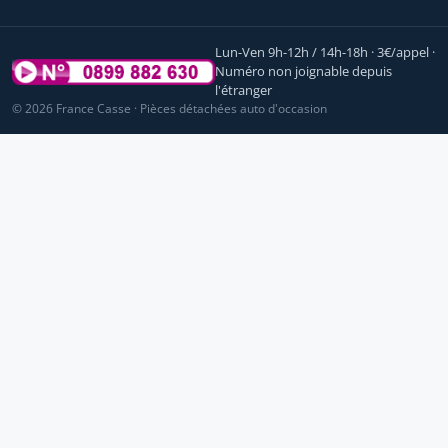
Lun-Ven 9h-12h / 14h-18h · 3€/appel ·
Numéro non joignable depuis
l'étranger
© 2026 France Casse · Pièces détachées auto d'occasion