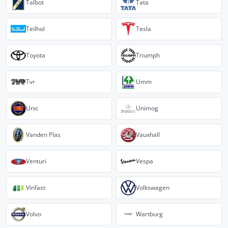
Talbot
Tata
Teilhol
Tesla
Toyota
Triumph
Tvr
Umm
Unic
Unimog
Vanden Plas
Vauxhall
Venturi
Vespa
Vinfast
Volkswagen
Volvo
Wartburg