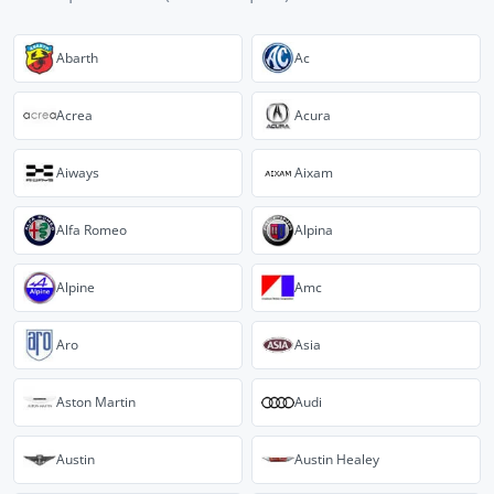
Abarth
Ac
Acrea
Acura
Aiways
Aixam
Alfa Romeo
Alpina
Alpine
Amc
Aro
Asia
Aston Martin
Audi
Austin
Austin Healey