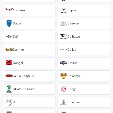
Corvette
Cupra
Dacia
Daewoo
Daf
Daihatsu
Daimler
Dallas
Dangel
Datsun
De La Chapelle
Delahaye
Dkw/auto Union
Dodge
Ds
Excalibur