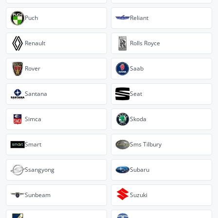
Puch
Reliant
Renault
Rolls Royce
Rover
Saab
Santana
Seat
Simca
Skoda
Smart
Sms Tilbury
Ssangyong
Subaru
Sunbeam
Suzuki