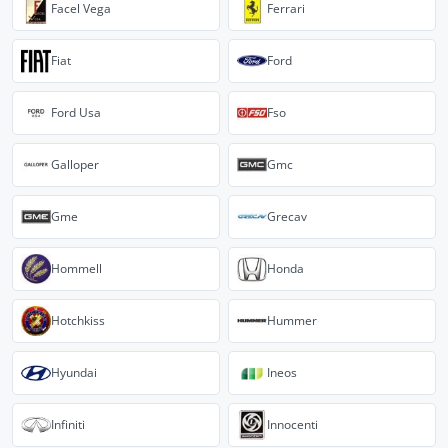
Facel Vega
Ferrari
Fiat
Ford
Ford Usa
Fso
Galloper
Gmc
Gme
Grecav
Hommell
Honda
Hotchkiss
Hummer
Hyundai
Ineos
Infiniti
Innocenti