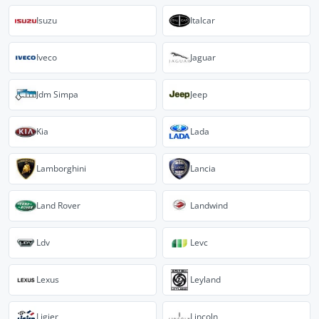
Isuzu
Italcar
Iveco
Jaguar
Jdm Simpa
Jeep
Kia
Lada
Lamborghini
Lancia
Land Rover
Landwind
Ldv
Levc
Lexus
Leyland
Ligier
Lincoln