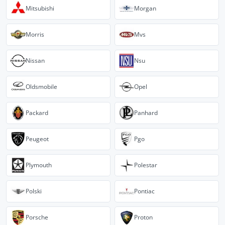
Mitsubishi
Morgan
Morris
Mvs
Nissan
Nsu
Oldsmobile
Opel
Packard
Panhard
Peugeot
Pgo
Plymouth
Polestar
Polski
Pontiac
Porsche
Proton