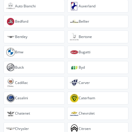
Auto Bianchi
Auverland
Bedford
Bellier
Bentley
Bertone
Bmw
Bugatti
Buick
Byd
Cadillac
Carver
Casalini
Caterham
Chatenet
Chevrolet
Chrysler
Citroen