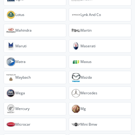
Lotus
Lynk And Co
Mahindra
Martin
Maruti
Maserati
Matra
Maxus
Maybach
Mazda
Mega
Mercedes
Mercury
Mg
Microcar
Mini Bmw