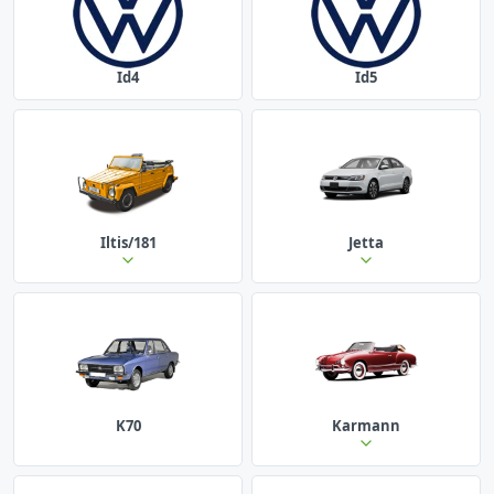
Id4
Id5
Iltis/181
Jetta
K70
Karmann