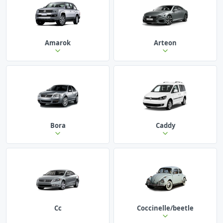
Amarok
Arteon
Bora
Caddy
Cc
Coccinelle/beetle