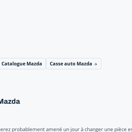
Catalogue Mazda
Casse auto Mazda
 Mazda
 serez probablement amené un jour à changer une pièce es