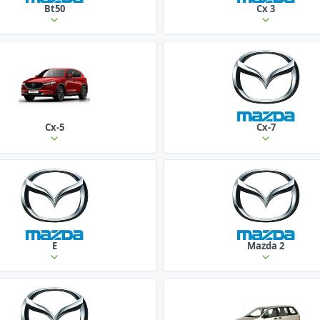
Bt50
Cx 3
Cx-5
Cx-7
E
Mazda 2