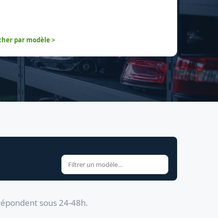
her par modèle >
 répondent sous 24-48h.