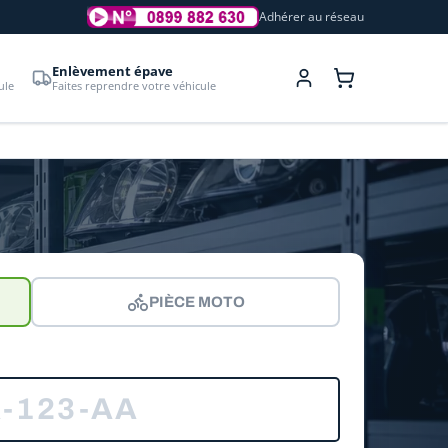
Adhérer au réseau
Enlèvement épave
ule
Faites reprendre votre véhicule
PIÈCE MOTO