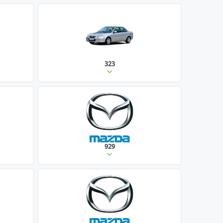
323
929