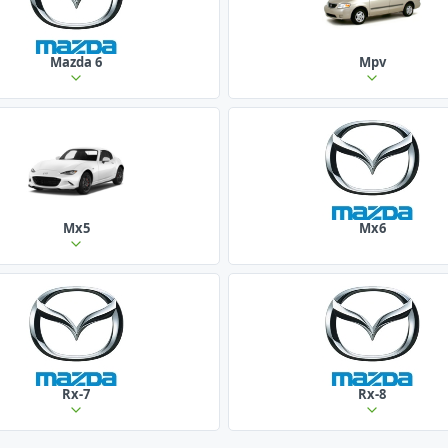
Mazda 6
Mpv
Mx5
Mx6
Rx-7
Rx-8