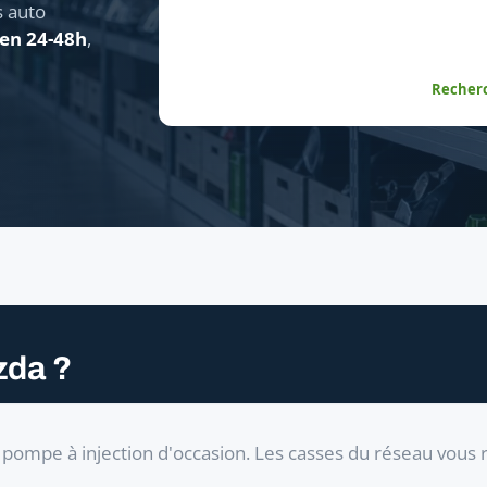
s auto
 en 24-48h
,
Recherc
zda ?
pompe à injection d'occasion. Les casses du réseau vous