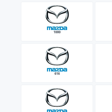
1000
616