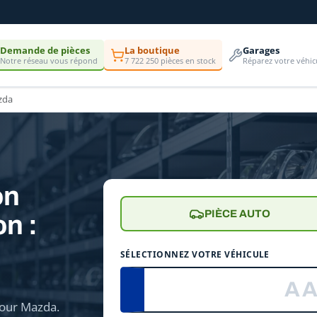
Demande de pièces
La boutique
Garages
Notre réseau vous répond
7 722 250 pièces en stock
Réparez votre véhic
zda
on
PIÈCE AUTO
n :
e
SÉLECTIONNEZ VOTRE VÉHICULE
our Mazda.