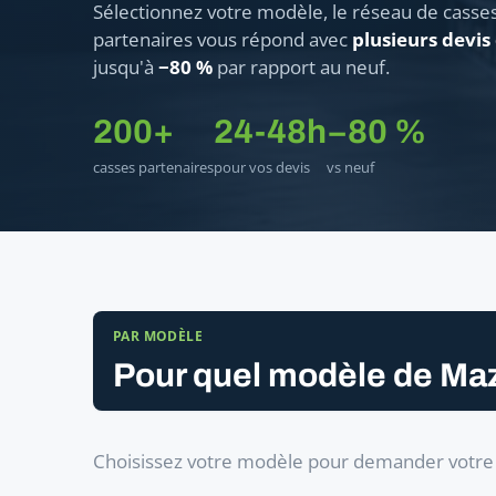
Sélectionnez votre modèle, le réseau de casse
partenaires vous répond avec
plusieurs devis
jusqu'à
−80 %
par rapport au neuf.
200+
24-48h
−80 %
casses partenaires
pour vos devis
vs neuf
PAR MODÈLE
Pour quel modèle de Ma
Choisissez votre modèle pour demander votre 