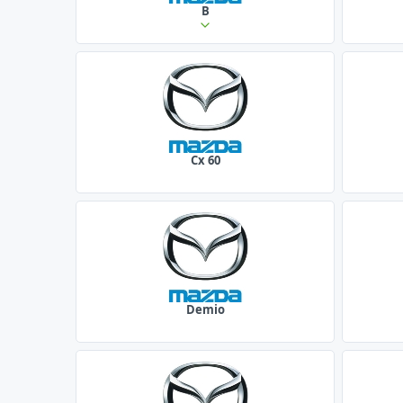
B
Cx 60
Demio