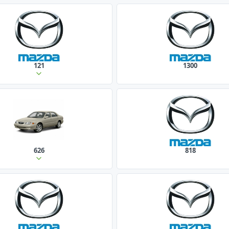
121
1300
626
818