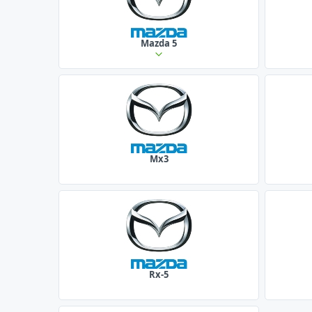
Mazda 5
Mx3
Rx-5