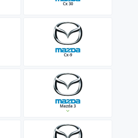
Cx 30
Cx-9
Mazda 3