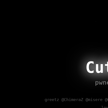
Cu
pwn
greetz @ChimeraZ @misere @
lo