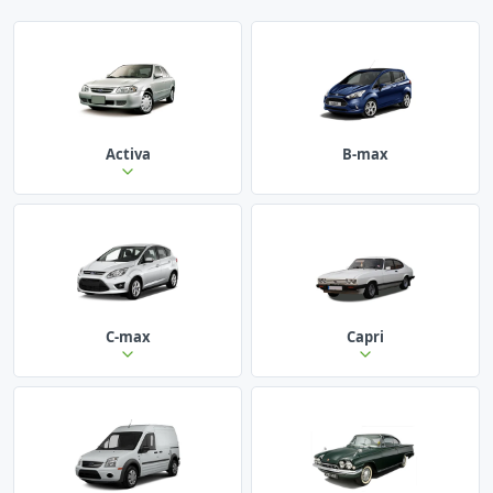
Activa
B-max
C-max
Capri