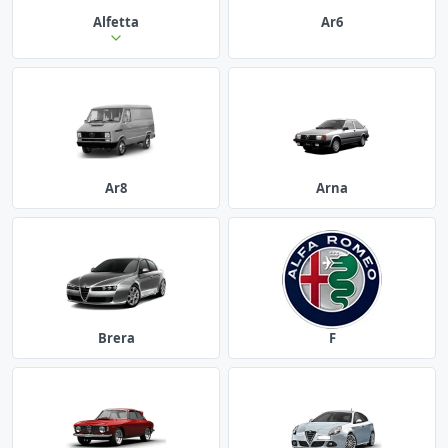
Alfetta
Ar6
Ar8
Arna
Brera
F