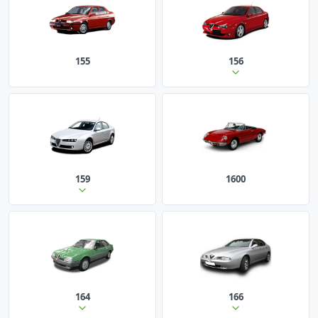
155
156
159
1600
164
166