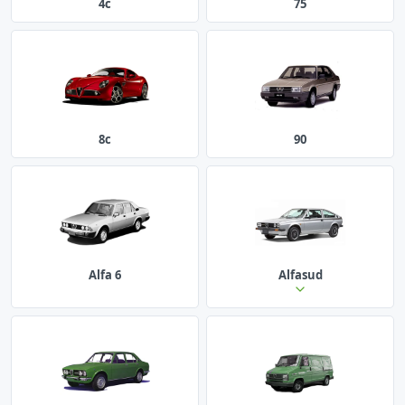
4c
75
8c
90
Alfa 6
Alfasud