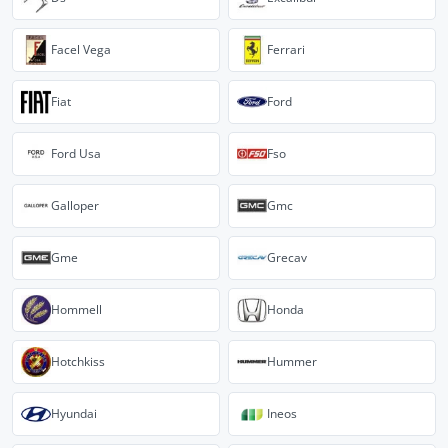
Facel Vega
Ferrari
Fiat
Ford
Ford Usa
Fso
Galloper
Gmc
Gme
Grecav
Hommell
Honda
Hotchkiss
Hummer
Hyundai
Ineos