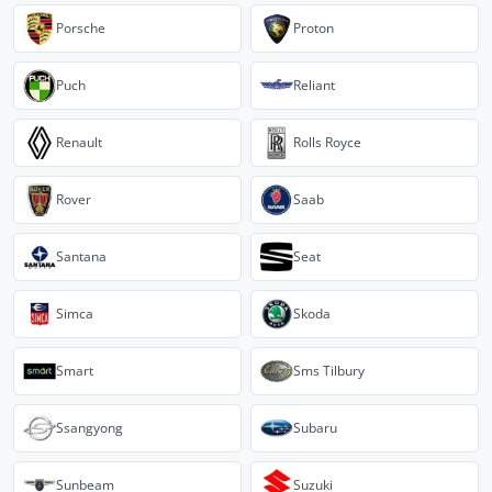
Porsche
Proton
Puch
Reliant
Renault
Rolls Royce
Rover
Saab
Santana
Seat
Simca
Skoda
Smart
Sms Tilbury
Ssangyong
Subaru
Sunbeam
Suzuki