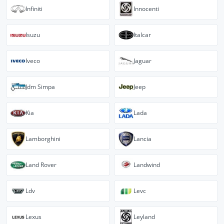
Infiniti
Innocenti
Isuzu
Italcar
Iveco
Jaguar
Jdm Simpa
Jeep
Kia
Lada
Lamborghini
Lancia
Land Rover
Landwind
Ldv
Levc
Lexus
Leyland