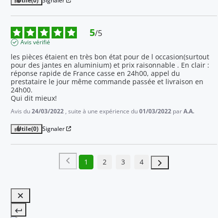
Utile
(0)
Signaler
5
/
5
Avis vérifié
les pièces étaient en très bon état pour de l occasion(surtout 
pour des jantes en aluminium) et prix raisonnable . En clair : 
réponse rapide de France casse en 24h00, appel du 
prestataire le jour même commande passée et livraison en 
24h00. 

Qui dit mieux!
Avis du
24/03/2022
, suite à une expérience du
01/03/2022
par
A.A.
Utile
(0)
Signaler
1
2
3
4