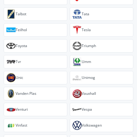
Talbot
Tata
Teilhol
Tesla
Toyota
Triumph
Tvr
Umm
Unic
Unimog
Vanden Plas
Vauxhall
Venturi
Vespa
Vinfast
Volkswagen