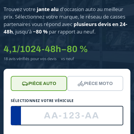
Trouvez votre
jante alu
d'occasion auto au meilleur
prix. Sélectionnez votre marque, le réseau de casses
partenaires vous répond avec
plusieurs devis en 24-
48h
, jusqu'à
−80 %
par rapport au neuf.
4,1/10
24-48h
−80 %
18 avis vérifiés
pour vos devis
vs neuf
PIÈCE AUTO
PIÈCE MOTO
SÉLECTIONNEZ VOTRE VÉHICULE