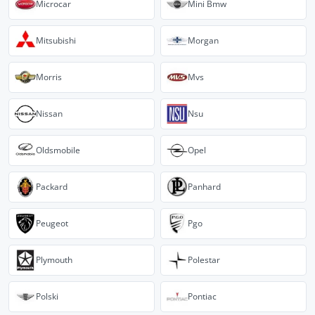
Microcar
Mini Bmw
Mitsubishi
Morgan
Morris
Mvs
Nissan
Nsu
Oldsmobile
Opel
Packard
Panhard
Peugeot
Pgo
Plymouth
Polestar
Polski
Pontiac