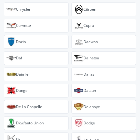
Chrysler
Citroen
Corvette
Cupra
Dacia
Daewoo
Daf
Daihatsu
Daimler
Dallas
Dangel
Datsun
De La Chapelle
Delahaye
Dkw/auto Union
Dodge
Ds
Excalibur