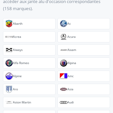
accéder aux jante alu d'occasion correspondantes
(158 marques).
Abarth
Ac
Acrea
Acura
Aiways
Aixam
Alfa Romeo
Alpina
Alpine
Amc
Aro
Asia
Aston Martin
Audi