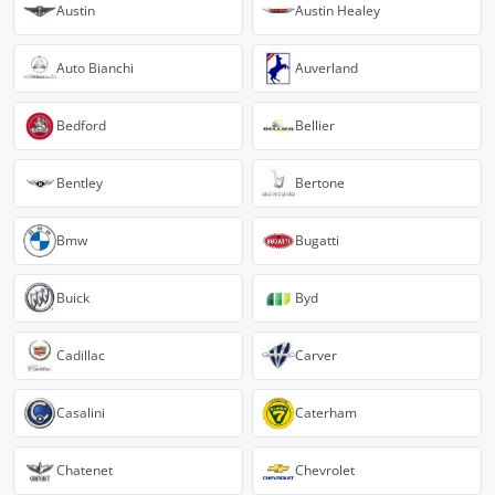
Austin
Austin Healey
Auto Bianchi
Auverland
Bedford
Bellier
Bentley
Bertone
Bmw
Bugatti
Buick
Byd
Cadillac
Carver
Casalini
Caterham
Chatenet
Chevrolet