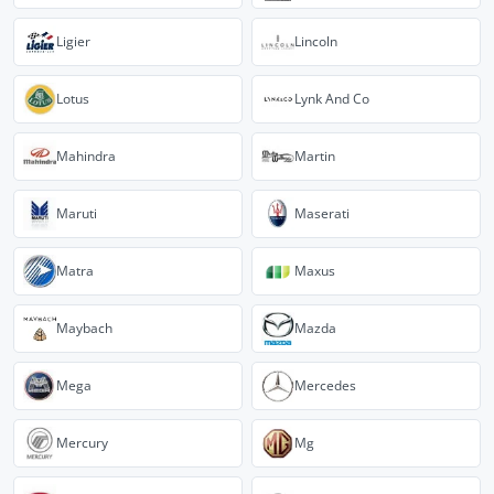
Ligier
Lincoln
Lotus
Lynk And Co
Mahindra
Martin
Maruti
Maserati
Matra
Maxus
Maybach
Mazda
Mega
Mercedes
Mercury
Mg