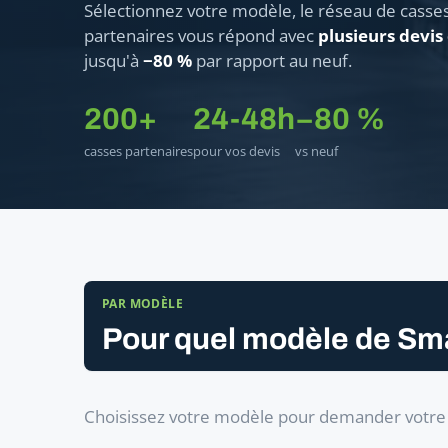
Sélectionnez votre modèle, le réseau de casse
partenaires vous répond avec
plusieurs devis
jusqu'à
−80 %
par rapport au neuf.
200+
24-48h
−80 %
casses partenaires
pour vos devis
vs neuf
PAR MODÈLE
Pour quel modèle de Sma
Choisissez votre modèle pour demander votre f