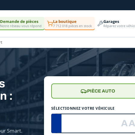
Demande de pièces
La boutique
Garages
Notre réseau vous répond
7 712 018 pièces en stock
Réparez votre véhic
rt
es
PIÈCE AUTO
n :
e
SÉLECTIONNEZ VOTRE VÉHICULE
ur Smart.