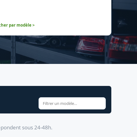
her par modèle >
répondent sous 24-48h.