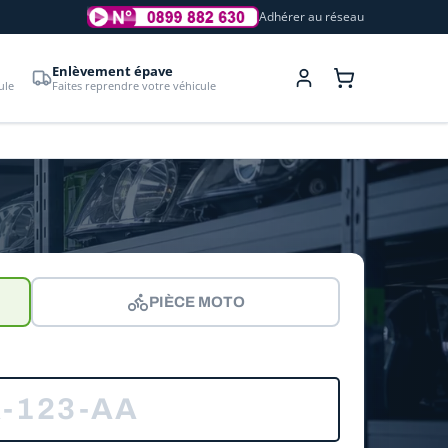
Adhérer au réseau
Enlèvement épave
ule
Faites reprendre votre véhicule
PIÈCE MOTO