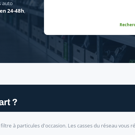
s auto
 en 24-48h
,
Recherc
rt ?
iltre à particules d'occasion. Les casses du réseau vous 