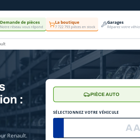
Demande de pièces
La boutique
Garages
Notre réseau vous répond
7 722 793 pièces en stock
Réparez votre véhic
ult
es
PIÈCE AUTO
ion :
e
SÉLECTIONNEZ VOTRE VÉHICULE
ur Renault.