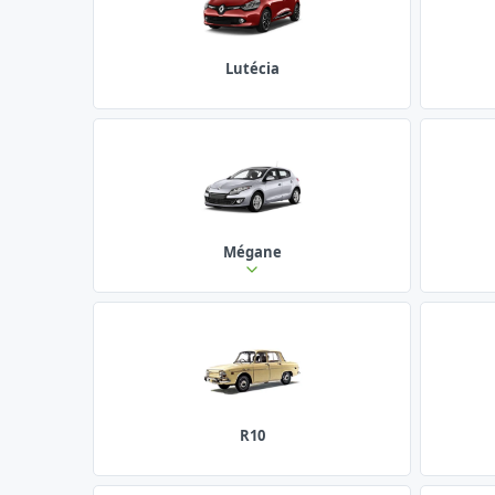
Lutécia
Mégane
R10