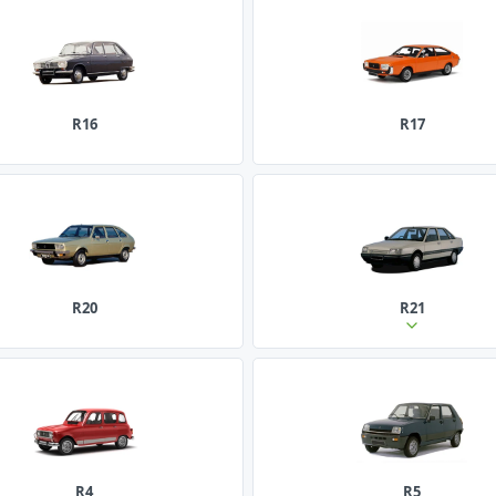
R16
R17
R20
R21
R4
R5