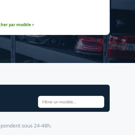
her par modèle >
répondent sous 24-48h.