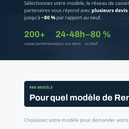
Sélectionnez votre modèle, le réseau de casse
partenaires vous répond avec
plusieurs devis
jusqu'à
−80 %
par rapport au neuf.
200+
24-48h
−80 %
casses partenaires
pour vos devis
vs neuf
PAR MODÈLE
Pour quel modèle de Ren
Choisissez votre modèle pour demander votre f