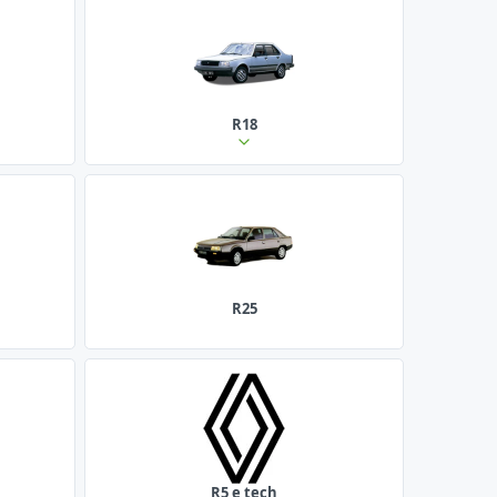
R18
R25
R5 e tech