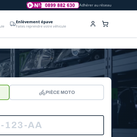
Adhérer au réseau
Enlèvement épave
ule
Faites reprendre votre véhicule
PIÈCE MOTO