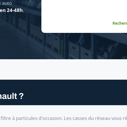
s auto
 en 24-48h
,
Recherc
ault ?
iltre à particules d'occasion. Les casses du réseau vous 