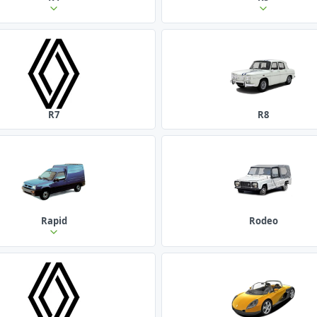
R7
R8
Rapid
Rodeo