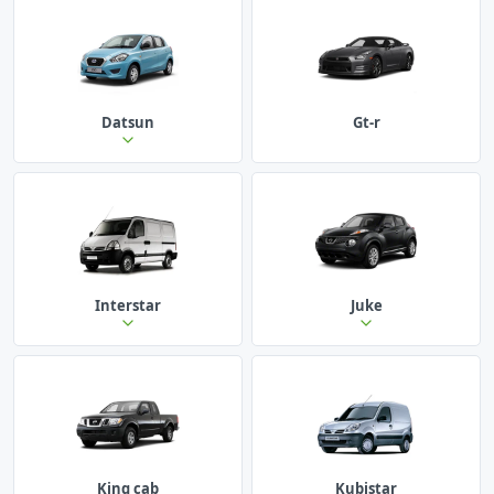
Datsun
Gt-r
Interstar
Juke
King cab
Kubistar