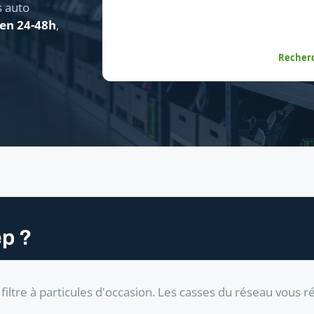
s auto
 en 24-48h
,
Recherc
p ?
iltre à particules d'occasion. Les casses du réseau vous 