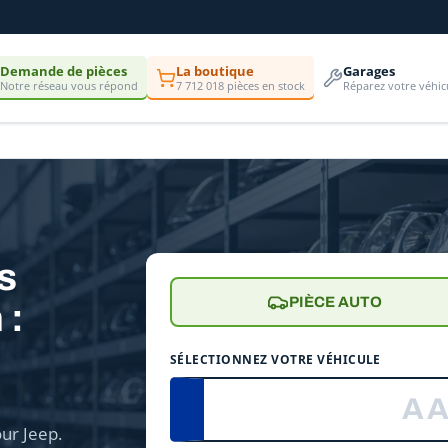
Demande de pièces
La boutique
Garages
Notre réseau vous répond
7 712 018 pièces en stock
Réparez votre véhic
es
PIÈCE AUTO
 :
e
SÉLECTIONNEZ VOTRE VÉHICULE
ur Jeep.