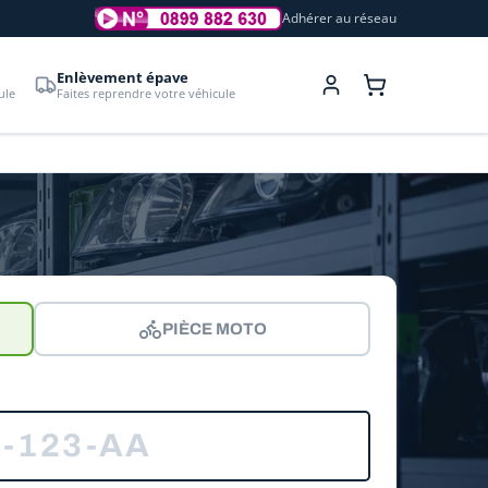
Adhérer au réseau
Enlèvement épave
ule
Faites reprendre votre véhicule
PIÈCE MOTO