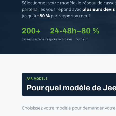
Sélectionnez votre modèle, le réseau de casse
partenaires vous répond avec
plusieurs devis
jusqu'à
−80 %
par rapport au neuf.
200+
24-48h
−80 %
casses partenaires
pour vos devis
vs neuf
PAR MODÈLE
Pour quel modèle de Jee
Choisissez votre modèle pour demander votre f