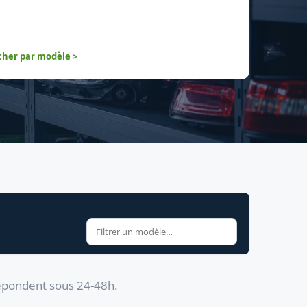
her par modèle >
répondent sous 24-48h.