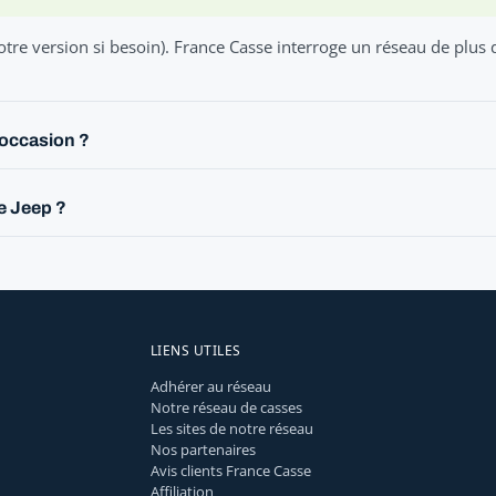
otre version si besoin). France Casse interroge un réseau de plus
'occasion ?
e Jeep ?
LIENS UTILES
Adhérer au réseau
Notre réseau de casses
Les sites de notre réseau
Nos partenaires
Avis clients France Casse
Affiliation