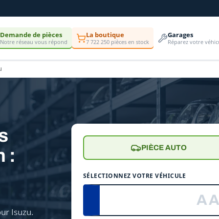
Demande de pièces
La boutique
Garages
Notre réseau vous répond
7 722 250 pièces en stock
Réparez votre véhic
u
es
PIÈCE AUTO
 :
e
SÉLECTIONNEZ VOTRE VÉHICULE
ur Isuzu.