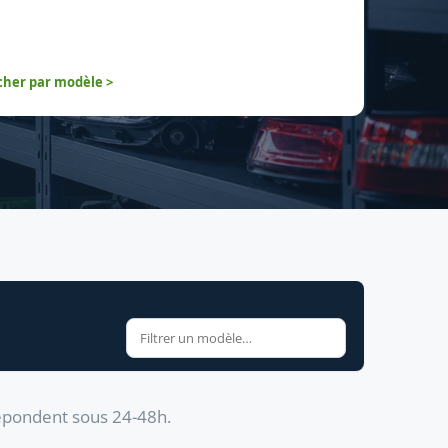
her par modèle >
répondent sous 24-48h.