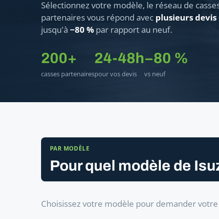
Sélectionnez votre modèle, le réseau de casse
partenaires vous répond avec
plusieurs devis
jusqu'à
−80 %
par rapport au neuf.
200+
24-48h
−80 %
casses partenaires
pour vos devis
vs neuf
PAR MODÈLE
Pour quel modèle de Isu
Choisissez votre modèle pour demander votre f