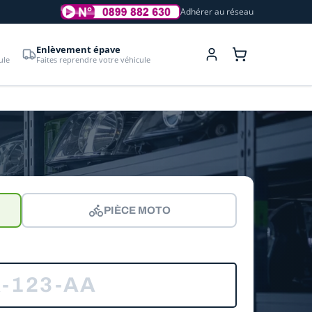
Adhérer au réseau
Enlèvement épave
ule
Faites reprendre votre véhicule
PIÈCE MOTO