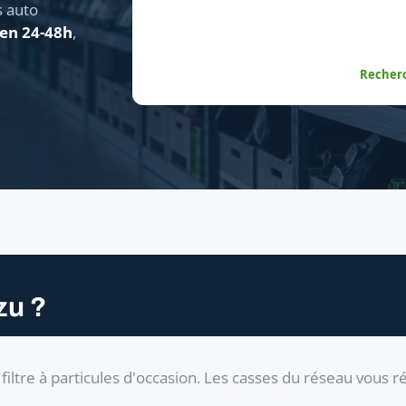
s auto
 en 24-48h
,
Recherc
zu ?
iltre à particules d'occasion. Les casses du réseau vous 