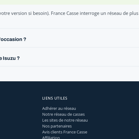
votre version si besoin). France Casse interroge un réseau de plu
d'occasion ?
e Isuzu ?
LIENS UTILES
Adhérer au réseau
Notre réseau de casses
Les sites de notre réseau
Nos partenaires
Avis clients France Casse
Affiliation