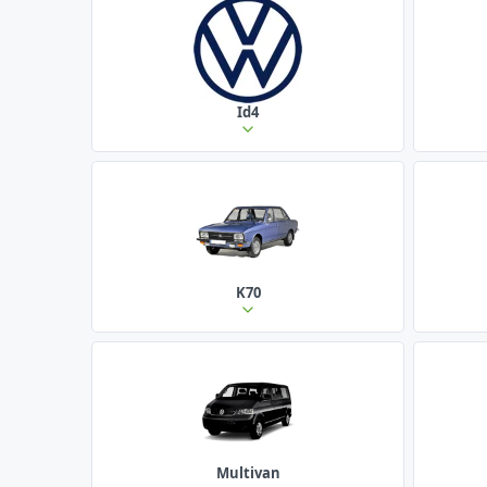
Id4
K70
Multivan