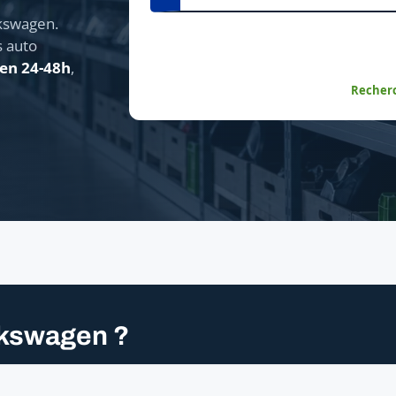
kswagen.
s auto
 en 24-48h
,
Recherc
lkswagen ?