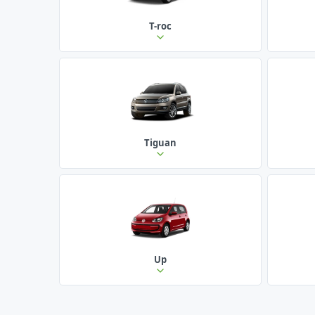
T-roc
Tiguan
Up