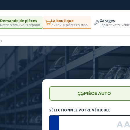
Demande de pièces
La boutique
Garages
Notre réseau vous répond
7 722 250 pièces en stock
Réparez votre véhic
n
PIÈCE AUTO
SÉLECTIONNEZ VOTRE VÉHICULE
e