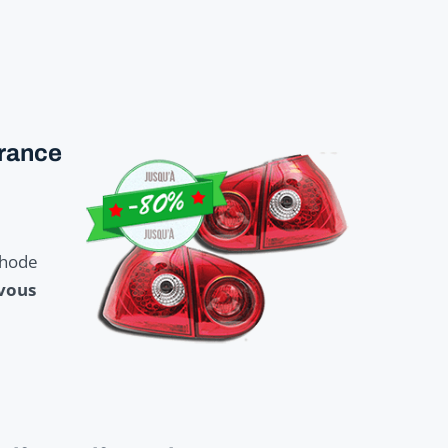
France
thode
 vous