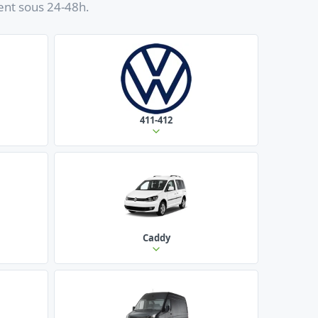
ent sous 24-48h.
411-412
Caddy