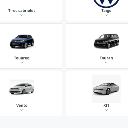
T-roc cabriolet
Taigo
Touareg
Touran
Vento
Xl1