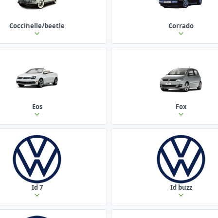
Coccinelle/beetle
Corrado
Eos
Fox
Id 7
Id buzz