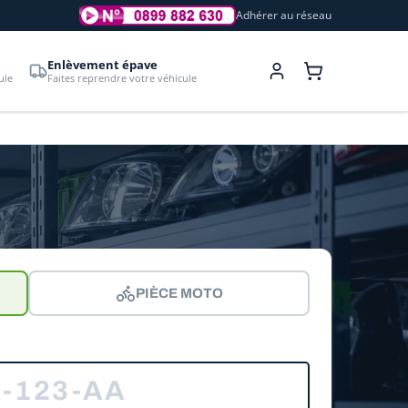
Adhérer au réseau
Enlèvement épave
ule
Faites reprendre votre véhicule
PIÈCE MOTO