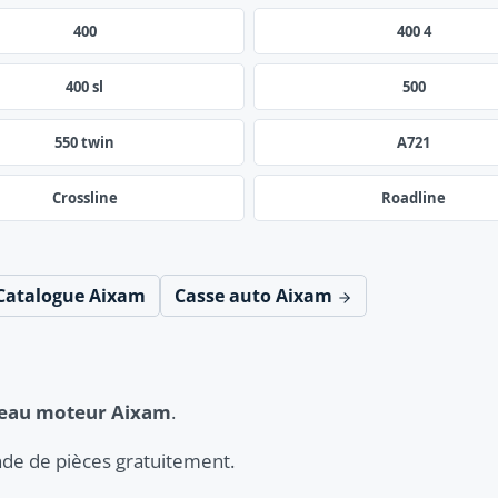
400
400 4
400 sl
500
550 twin
A721
Crossline
Roadline
Catalogue Aixam
Casse auto Aixam
ceau moteur Aixam
.
de de pièces gratuitement.