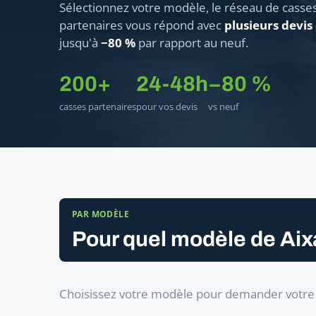
Sélectionnez votre modèle, le réseau de casse
partenaires vous répond avec
plusieurs devis
jusqu'à
−80 %
par rapport au neuf.
200+
24-48h
−80 %
casses partenaires
pour vos devis
vs neuf
PAR MODÈLE
Pour quel modèle de Ai
Choisissez votre modèle pour demander votre 