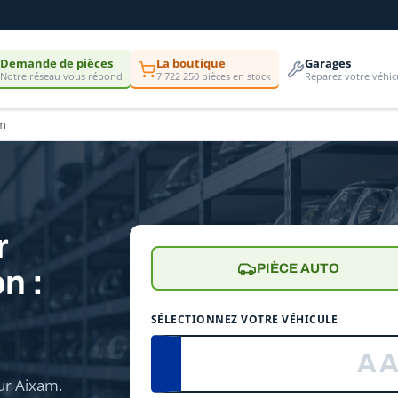
Demande de pièces
La boutique
Garages
Notre réseau vous répond
7 722 250 pièces en stock
Réparez votre véhic
m
r
PIÈCE AUTO
n :
e
SÉLECTIONNEZ VOTRE VÉHICULE
ur Aixam.