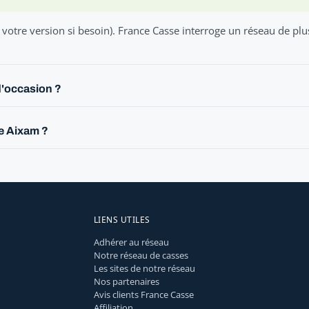
votre version si besoin). France Casse interroge un réseau de plu
d'occasion ?
le Aixam ?
LIENS UTILES
Adhérer au réseau
Notre réseau de casses
Les sites de notre réseau
Nos partenaires
Avis clients France Casse
Affiliation