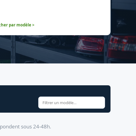
her par modèle >
épondent sous 24-48h.