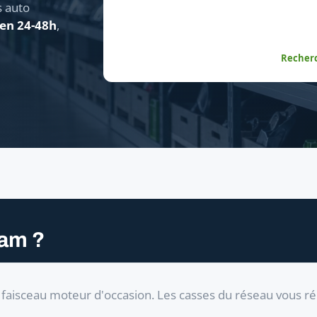
s auto
 en 24-48h
,
Recherc
xam ?
faisceau moteur d'occasion. Les casses du réseau vous r