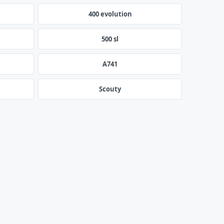
400 evolution
500 sl
A741
Scouty