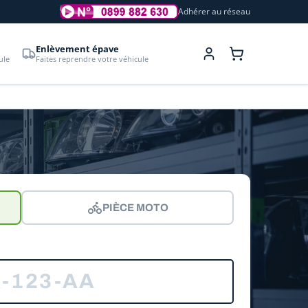
Adhérer au réseau
Enlèvement épave
ule
Faites reprendre votre véhicule
PIÈCE MOTO