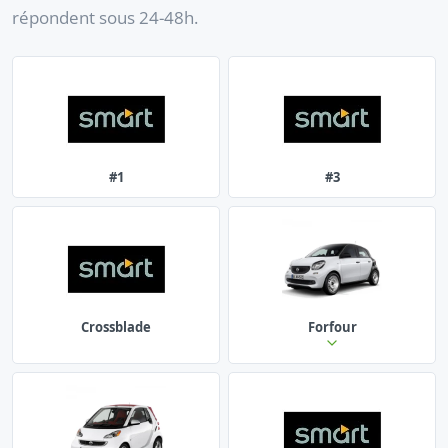
répondent sous 24-48h.
#1
#3
Crossblade
Forfour