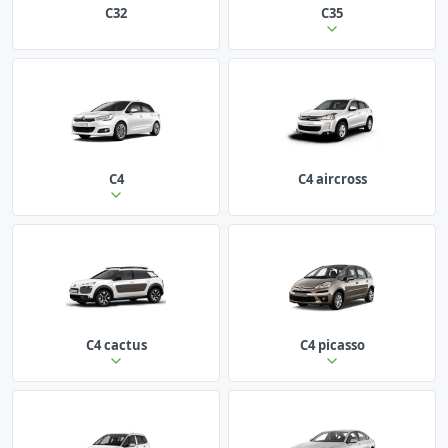
C32
C35
C4
C4 aircross
C4 cactus
C4 picasso