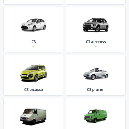
C3
C3 aircross
C3 picasso
C3 pluriel