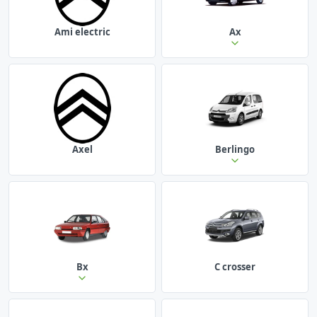
Ami electric
Ax
Axel
Berlingo
Bx
C crosser