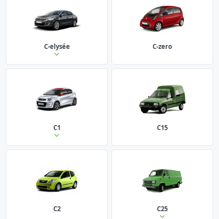
C-elysée
C-zero
C1
C15
C2
C25