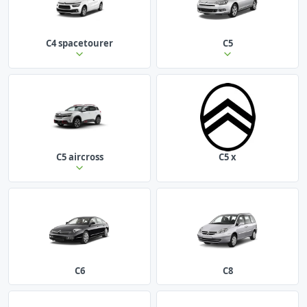
C4 spacetourer
C5
C5 aircross
C5 x
C6
C8