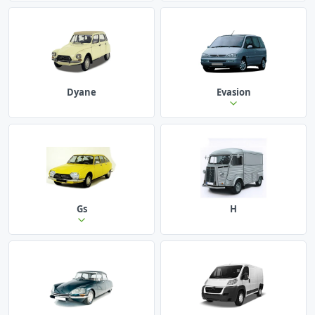
Dyane
Evasion
Gs
H