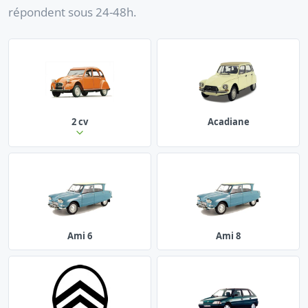
répondent sous 24-48h.
2 cv
Acadiane
Ami 6
Ami 8