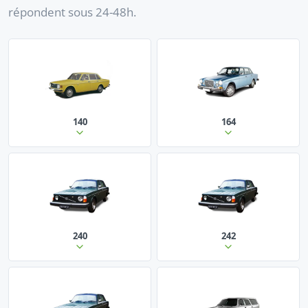
répondent sous 24-48h.
140
164
240
242