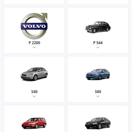
P 2200
P 544
S40
S60