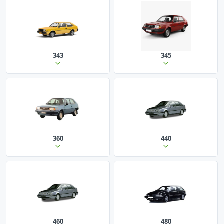
343
345
360
440
460
480