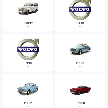
Duett
Ex30
Ex90
P 121
P 122
P 1800