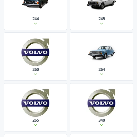
244
245
260
264
265
340