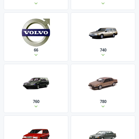
66
740
760
780