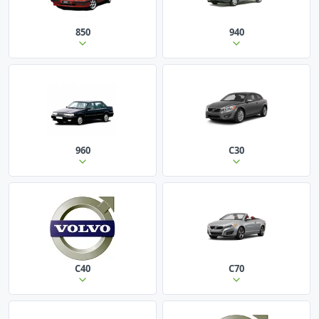
850
940
960
C30
C40
C70