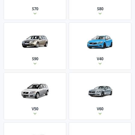
S70
S80
S90
V40
V50
V60