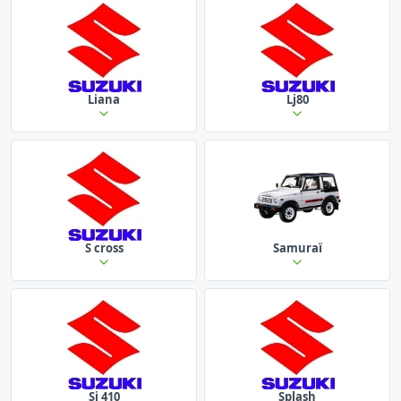
Liana
Lj80
S cross
Samuraï
Sj 410
Splash