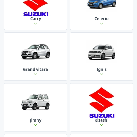
Carry
Celerio
Grand vitara
Ignis
Jimny
Kizashi