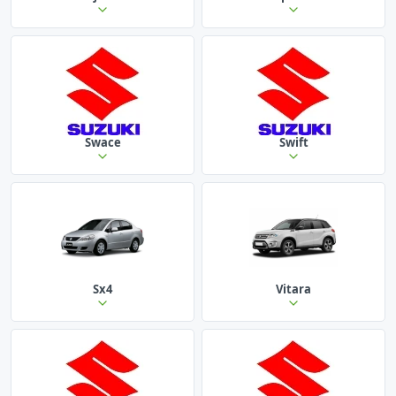
Swace
Swift
Sx4
Vitara