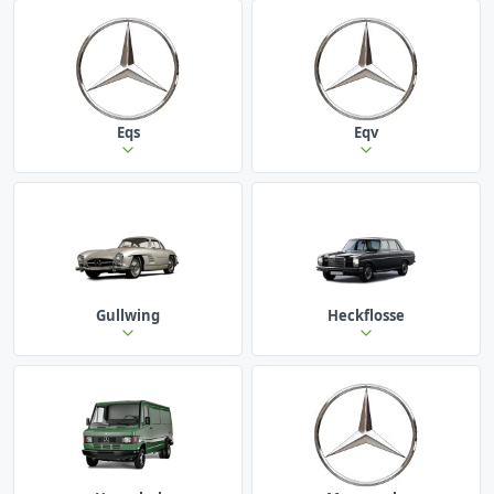
Eqs
Eqv
Gullwing
Heckflosse