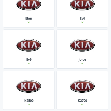
Elan
Ev6
Ev9
Joice
K2500
K2700