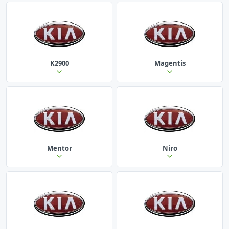
K2900
Magentis
Mentor
Niro