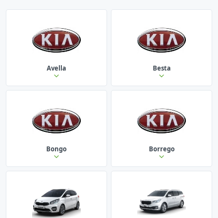
Avella
Besta
Bongo
Borrego