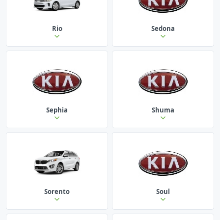
Rio
Sedona
Sephia
Shuma
Sorento
Soul