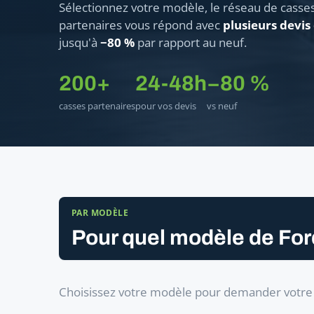
Sélectionnez votre modèle, le réseau de casse
partenaires vous répond avec
plusieurs devis
jusqu'à
−80 %
par rapport au neuf.
200+
24-48h
−80 %
casses partenaires
pour vos devis
vs neuf
PAR MODÈLE
Pour quel modèle de For
Choisissez votre modèle pour demander votre 