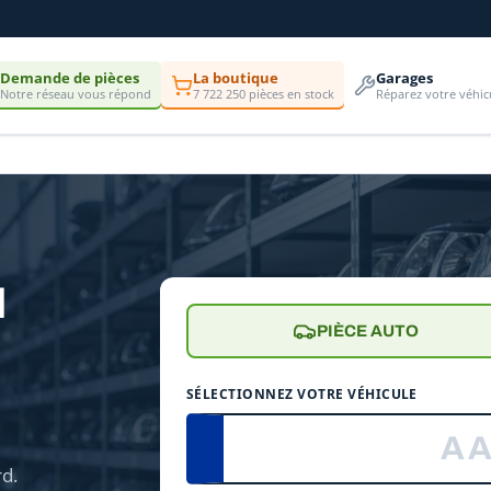
Demande de pièces
La boutique
Garages
Notre réseau vous répond
7 722 250 pièces en stock
Réparez votre véhic
d
PIÈCE AUTO
e
SÉLECTIONNEZ VOTRE VÉHICULE
d.