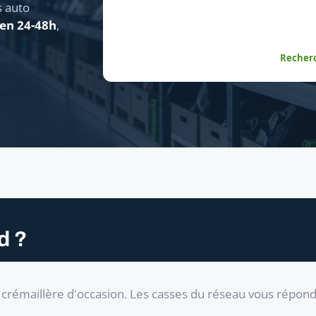
s auto
 en 24-48h
,
Recherc
d ?
crémaillère d'occasion. Les casses du réseau vous répon