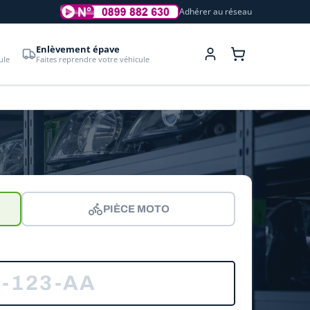
Adhérer au réseau
Enlèvement épave
ule
Faites reprendre votre véhicule
PIÈCE MOTO