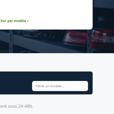
her par modèle >
dent sous 24-48h.