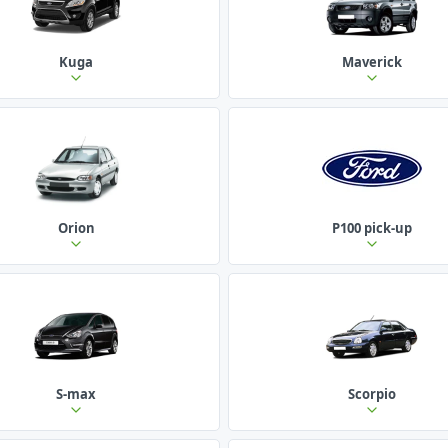
Kuga
Maverick
Orion
P100 pick-up
S-max
Scorpio