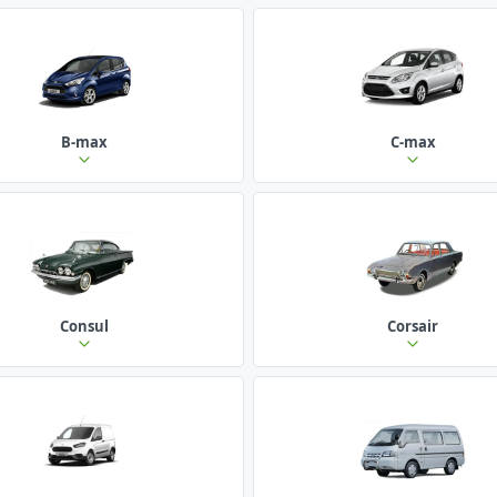
B-max
C-max
Consul
Corsair