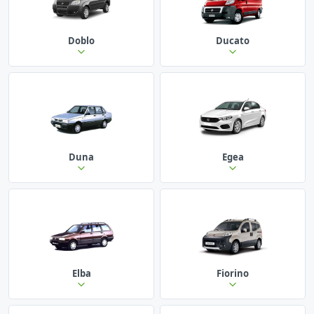
Doblo
Ducato
Duna
Egea
Elba
Fiorino