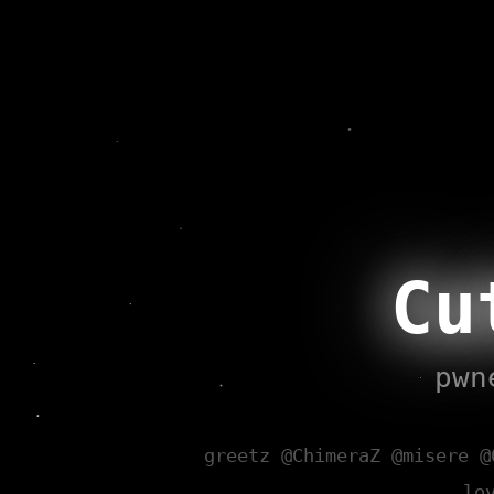
Cu
pwn
greetz @ChimeraZ @misere @
lo