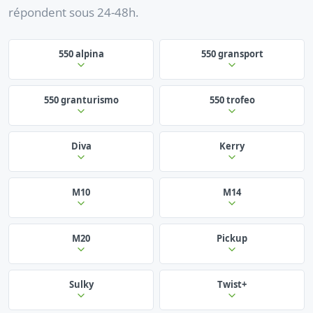
répondent sous 24-48h.
550 alpina
550 gransport
550 granturismo
550 trofeo
Diva
Kerry
M10
M14
M20
Pickup
Sulky
Twist+