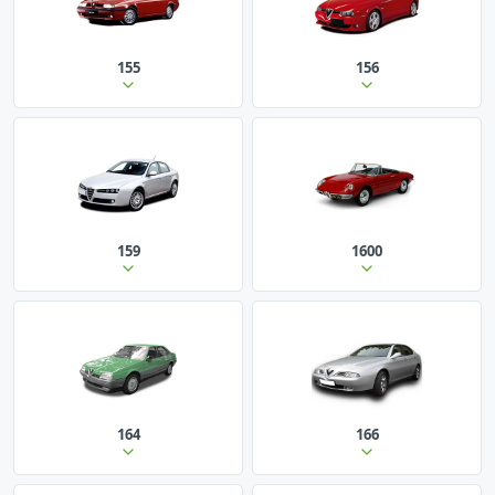
155
156
159
1600
164
166