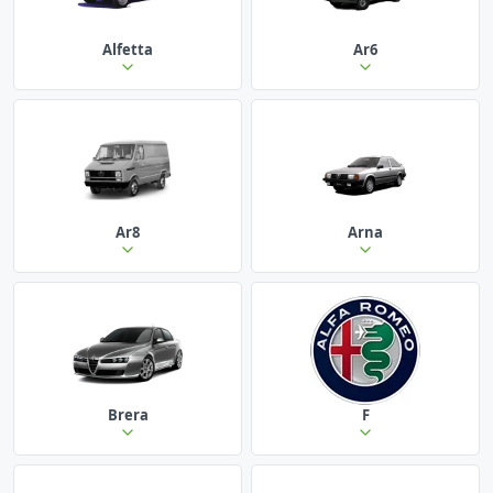
Alfetta
Ar6
Ar8
Arna
Brera
F