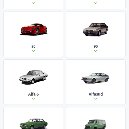
8c
90
Alfa 6
Alfasud