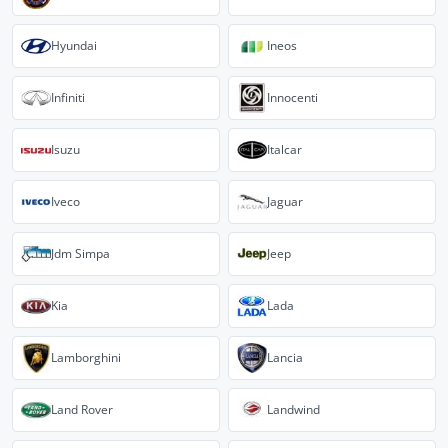
Hyundai
Ineos
Infiniti
Innocenti
Isuzu
Italcar
Iveco
Jaguar
Jdm Simpa
Jeep
Kia
Lada
Lamborghini
Lancia
Land Rover
Landwind