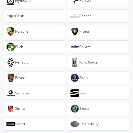
Plymouth
Polestar
Polski
Pontiac
Porsche
Proton
Puch
Reliant
Renault
Rolls Royce
Rover
Saab
Santana
Seat
Simca
Skoda
Smart
Sms Tilbury