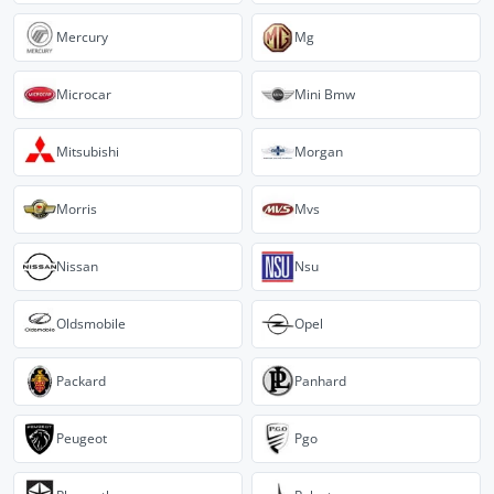
Mercury
Mg
Microcar
Mini Bmw
Mitsubishi
Morgan
Morris
Mvs
Nissan
Nsu
Oldsmobile
Opel
Packard
Panhard
Peugeot
Pgo