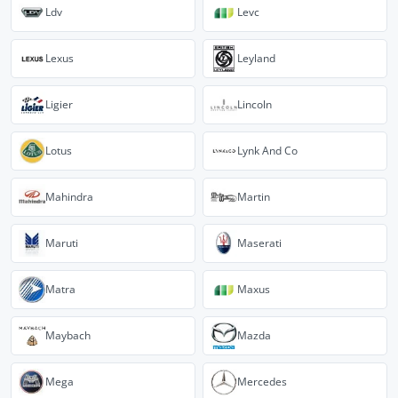
Ldv
Levc
Lexus
Leyland
Ligier
Lincoln
Lotus
Lynk And Co
Mahindra
Martin
Maruti
Maserati
Matra
Maxus
Maybach
Mazda
Mega
Mercedes