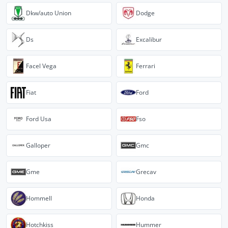
Dkw/auto Union
Dodge
Ds
Excalibur
Facel Vega
Ferrari
Fiat
Ford
Ford Usa
Fso
Galloper
Gmc
Gme
Grecav
Hommell
Honda
Hotchkiss
Hummer