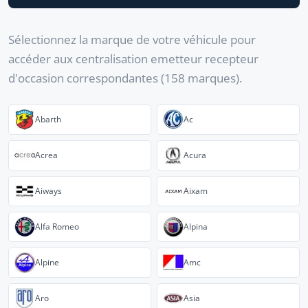
Sélectionnez la marque de votre véhicule pour
accéder aux centralisation emetteur recepteur
d'occasion correspondantes (158 marques).
Abarth
Ac
Acrea
Acura
Aiways
Aixam
Alfa Romeo
Alpina
Alpine
Amc
Aro
Asia