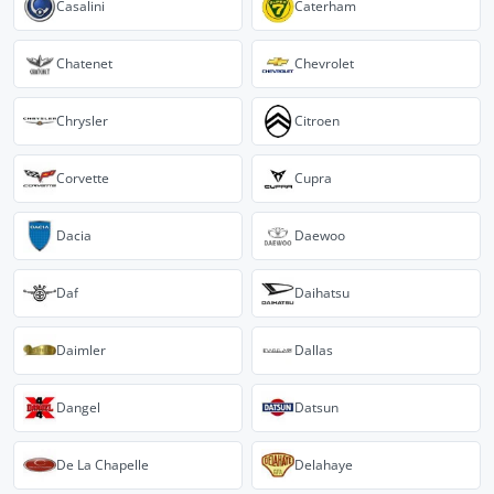
Casalini
Caterham
Chatenet
Chevrolet
Chrysler
Citroen
Corvette
Cupra
Dacia
Daewoo
Daf
Daihatsu
Daimler
Dallas
Dangel
Datsun
De La Chapelle
Delahaye