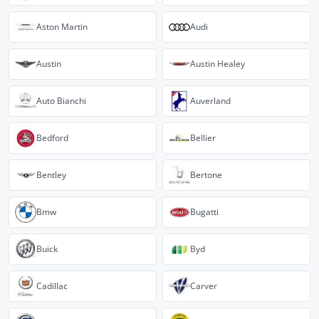
Aston Martin
Audi
Austin
Austin Healey
Auto Bianchi
Auverland
Bedford
Bellier
Bentley
Bertone
Bmw
Bugatti
Buick
Byd
Cadillac
Carver