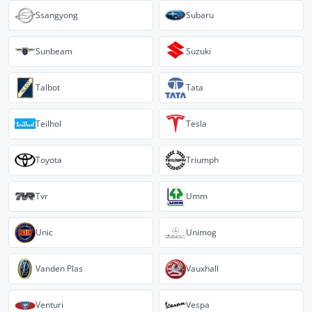
Ssangyong
Subaru
Sunbeam
Suzuki
Talbot
Tata
Teilhol
Tesla
Toyota
Triumph
Tvr
Umm
Unic
Unimog
Vanden Plas
Vauxhall
Venturi
Vespa