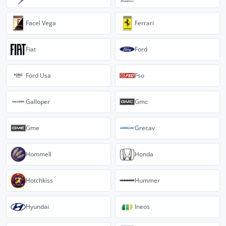
Facel Vega
Ferrari
Fiat
Ford
Ford Usa
Fso
Galloper
Gmc
Gme
Grecav
Hommell
Honda
Hotchkiss
Hummer
Hyundai
Ineos