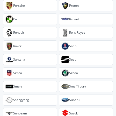
Porsche
Proton
Puch
Reliant
Renault
Rolls Royce
Rover
Saab
Santana
Seat
Simca
Skoda
Smart
Sms Tilbury
Ssangyong
Subaru
Sunbeam
Suzuki