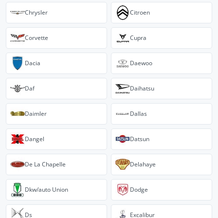
Chrysler
Citroen
Corvette
Cupra
Dacia
Daewoo
Daf
Daihatsu
Daimler
Dallas
Dangel
Datsun
De La Chapelle
Delahaye
Dkw/auto Union
Dodge
Ds
Excalibur