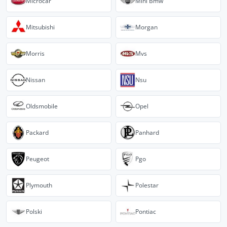
Microcar
Mini Bmw
Mitsubishi
Morgan
Morris
Mvs
Nissan
Nsu
Oldsmobile
Opel
Packard
Panhard
Peugeot
Pgo
Plymouth
Polestar
Polski
Pontiac