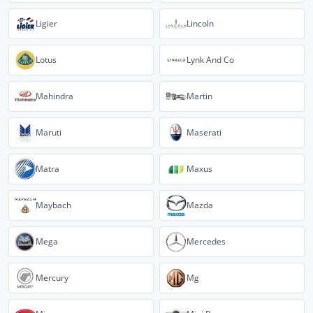
Ligier
Lincoln
Lotus
Lynk And Co
Mahindra
Martin
Maruti
Maserati
Matra
Maxus
Maybach
Mazda
Mega
Mercedes
Mercury
Mg