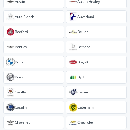
Austin
Austin Healey
Auto Bianchi
Auverland
Bedford
Bellier
Bentley
Bertone
Bmw
Bugatti
Buick
Byd
Cadillac
Carver
Casalini
Caterham
Chatenet
Chevrolet