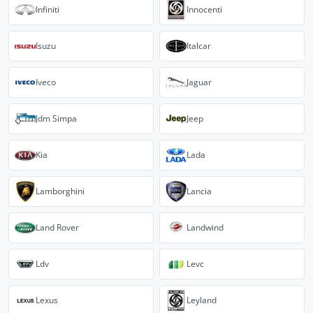
Infiniti
Innocenti
Isuzu
Italcar
Iveco
Jaguar
Jdm Simpa
Jeep
Kia
Lada
Lamborghini
Lancia
Land Rover
Landwind
Ldv
Levc
Lexus
Leyland