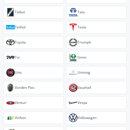
Talbot
Tata
Teilhol
Tesla
Toyota
Triumph
Tvr
Umm
Unic
Unimog
Vanden Plas
Vauxhall
Venturi
Vespa
Vinfast
Volkswagen