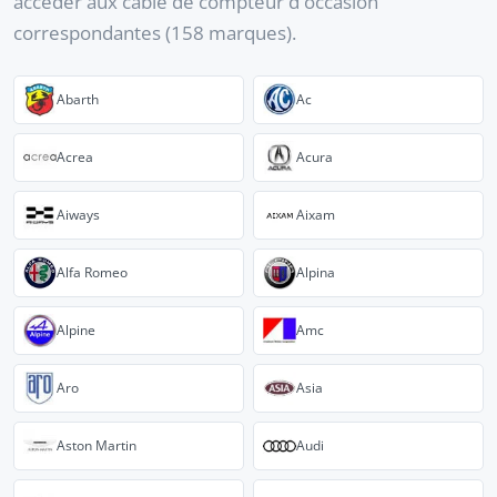
accéder aux câble de compteur d'occasion
correspondantes (158 marques).
Abarth
Ac
Acrea
Acura
Aiways
Aixam
Alfa Romeo
Alpina
Alpine
Amc
Aro
Asia
Aston Martin
Audi