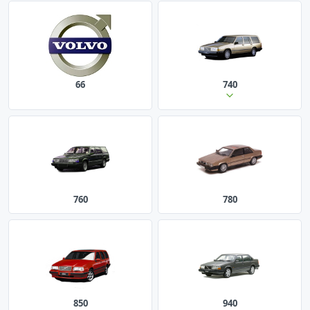
66
740
760
780
850
940