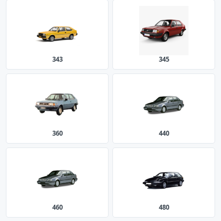
343
345
360
440
460
480