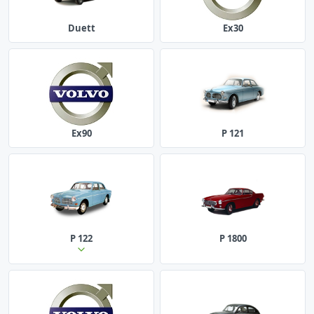
Duett
Ex30
Ex90
P 121
P 122
P 1800