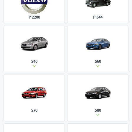
P 2200
P 544
S40
S60
S70
S80