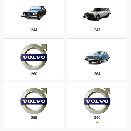
244
245
260
264
265
340