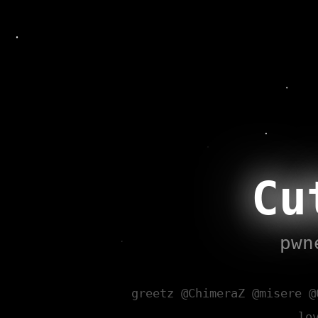
Cu
pwn
greetz @ChimeraZ @misere @
lo