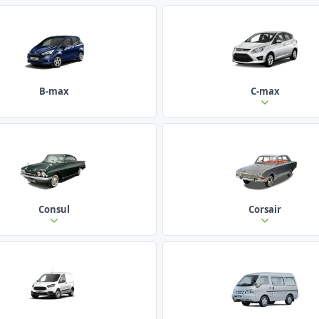
B-max
C-max
Consul
Corsair