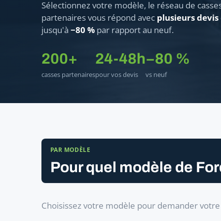
Sélectionnez votre modèle, le réseau de casse
partenaires vous répond avec
plusieurs devis
jusqu'à
−80 %
par rapport au neuf.
200+
24-48h
−80 %
casses partenaires
pour vos devis
vs neuf
PAR MODÈLE
Pour quel modèle de For
Choisissez votre modèle pour demander votre 