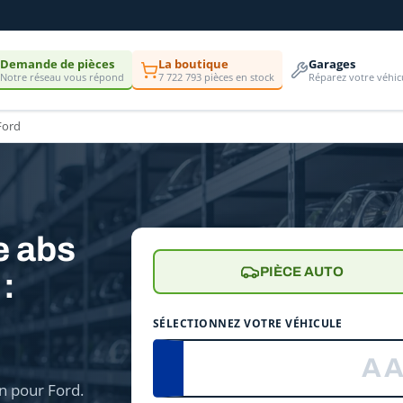
Demande de pièces
La boutique
Garages
Notre réseau vous répond
7 722 793 pièces en stock
Réparez votre véhic
Ford
e abs
PIÈCE AUTO
:
e
SÉLECTIONNEZ VOTRE VÉHICULE
n pour Ford.