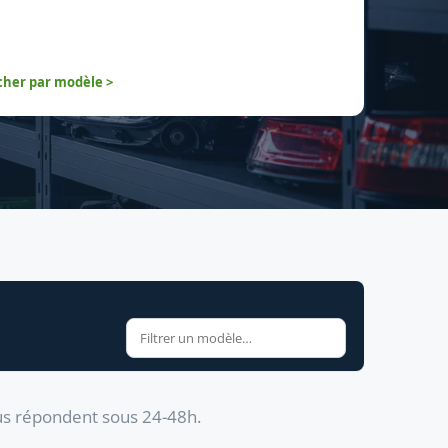
her par modèle >
us répondent sous 24-48h.