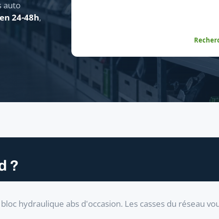
s auto
 en 24-48h
,
Recherc
d ?
bloc hydraulique abs d'occasion. Les casses du réseau vo