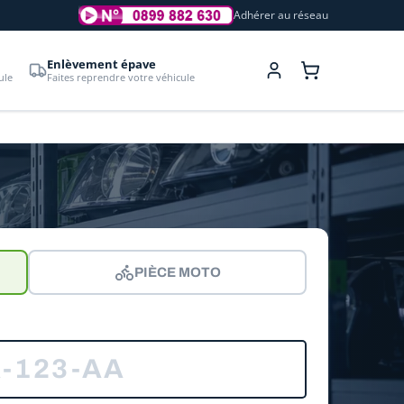
Adhérer au réseau
Enlèvement épave
ule
Faites reprendre votre véhicule
PIÈCE MOTO