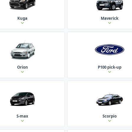
Kuga
Maverick
Orion
P100 pick-up
S-max
Scorpio