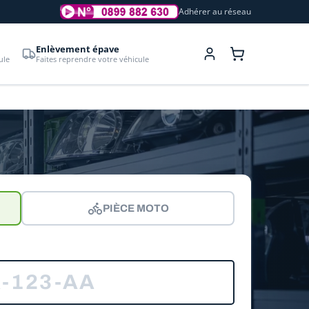
Adhérer au réseau
Enlèvement épave
ule
Faites reprendre votre véhicule
PIÈCE MOTO