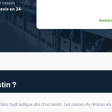
e casses
evis en 24-
Recherc
tin ?
bloc hydraulique abs d'occasion. Les casses du réseau vo