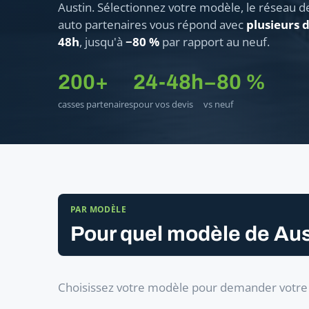
Austin. Sélectionnez votre modèle, le réseau d
auto partenaires vous répond avec
plusieurs d
48h
, jusqu'à
−80 %
par rapport au neuf.
200+
24-48h
−80 %
casses partenaires
pour vos devis
vs neuf
PAR MODÈLE
Pour quel modèle de Aus
Choisissez votre modèle pour demander votre 