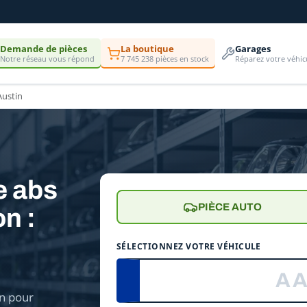
Demande de pièces
La boutique
Garages
Notre réseau vous répond
7 745 238 pièces en stock
Réparez votre véhic
Austin
e abs
PIÈCE AUTO
n :
e
SÉLECTIONNEZ VOTRE VÉHICULE
n pour