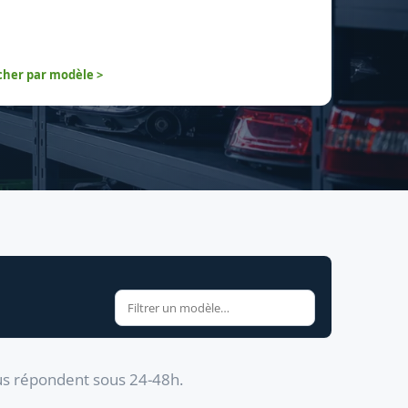
her par modèle >
us répondent sous 24-48h.