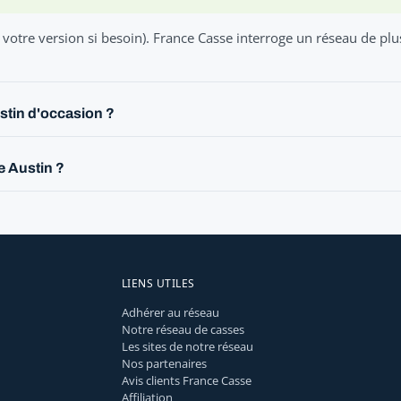
 votre version si besoin). France Casse interroge un réseau de pl
stin d'occasion ?
e Austin ?
LIENS UTILES
Adhérer au réseau
Notre réseau de casses
Les sites de notre réseau
Nos partenaires
Avis clients France Casse
Affiliation