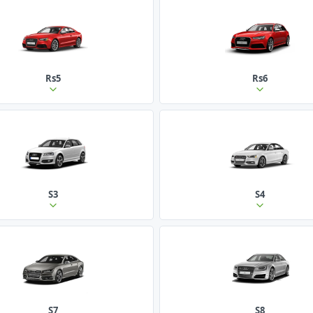
Rs5
Rs6
S3
S4
S7
S8