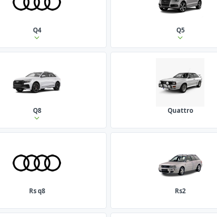
Q4
Q5
Q8
Quattro
Rs q8
Rs2