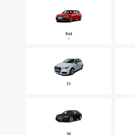
Rs4
S1
S6