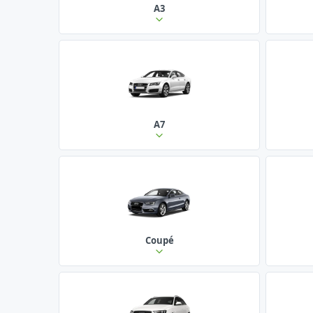
A3
A7
Coupé