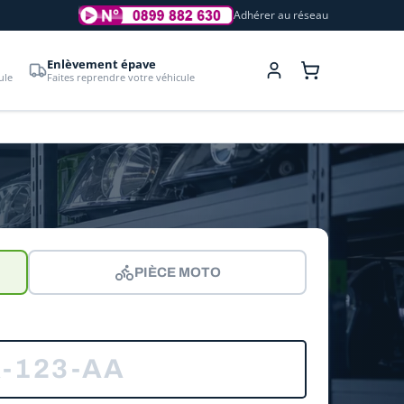
Adhérer au réseau
Enlèvement épave
ule
Faites reprendre votre véhicule
PIÈCE MOTO