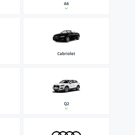
A6
Cabriolet
Q2