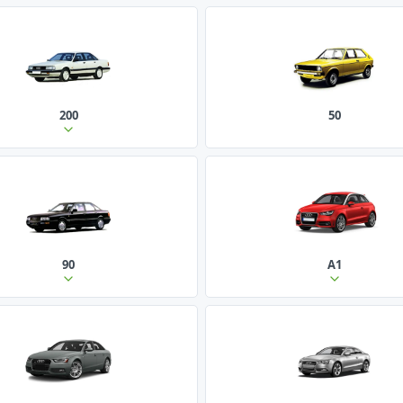
200
50
90
A1