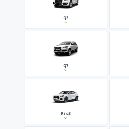
Q3
Q7
Rs q3