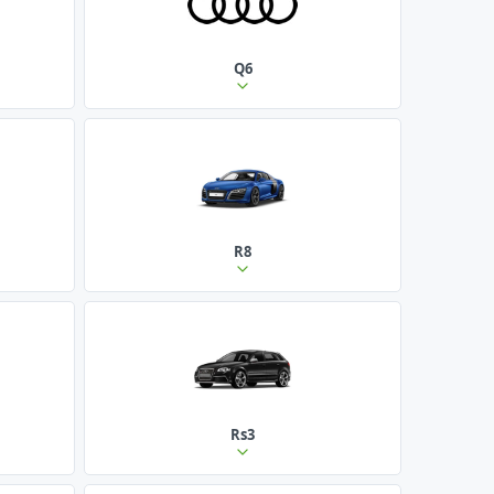
Q6
R8
Rs3