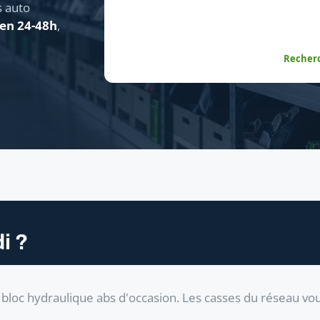
s auto
 en 24-48h
,
Recherc
i ?
bloc hydraulique abs d'occasion. Les casses du réseau vo