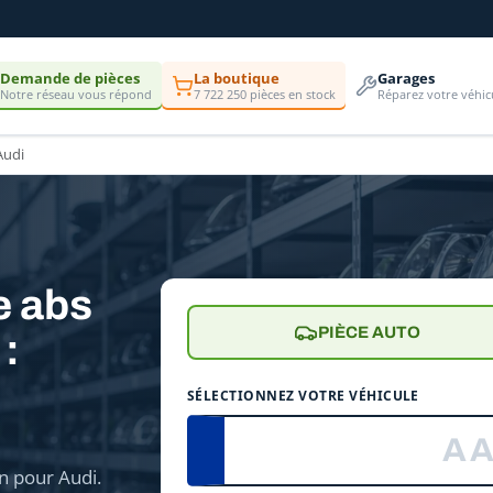
Demande de pièces
La boutique
Garages
Notre réseau vous répond
7 722 250 pièces en stock
Réparez votre véhic
Audi
e abs
PIÈCE AUTO
:
e
SÉLECTIONNEZ VOTRE VÉHICULE
n pour Audi.