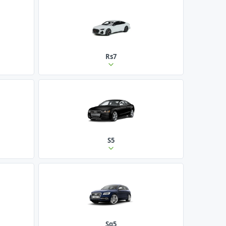
Rs7
S5
Sq5