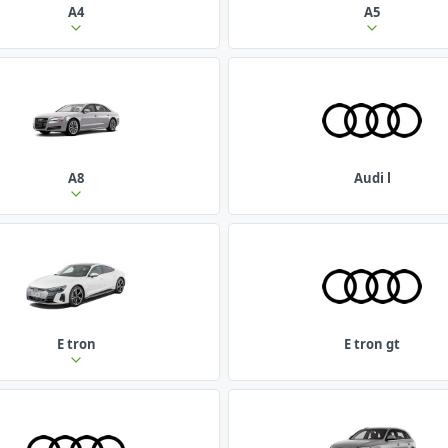
A4
A5
A8
Audi l
E tron
E tron gt