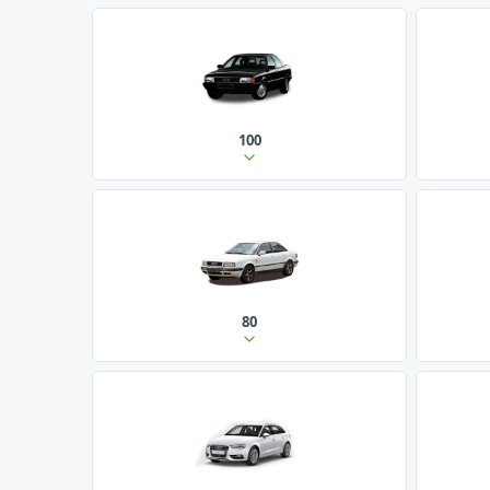
100
80