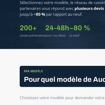
Sélectionnez votre modèle, le réseau de casse
partenaires vous répond avec
plusieurs devis
jusqu'à
−80 %
par rapport au neuf.
200+
24-48h
−80 %
casses partenaires
pour vos devis
vs neuf
PAR MODÈLE
Pour quel modèle de Aud
Choisissez votre modèle pour demander votre 