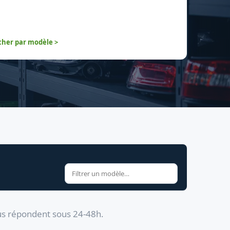
her par modèle >
us répondent sous 24-48h.