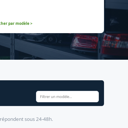
her par modèle >
s répondent sous 24-48h.