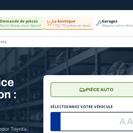
Demande de pièces
La boutique
Garages
Notre réseau vous répond
7 722 793 pièces en stock
Réparez votre véhic
yota
ice
PIÈCE AUTO
on :
e
SÉLECTIONNEZ VOTRE VÉHICULE
pour Toyota.