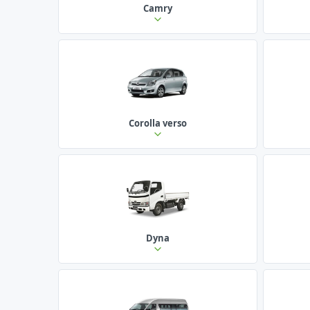
Camry
Corolla verso
Dyna