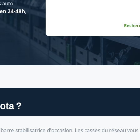
s auto
 en 24-48h
,
Recherc
ota ?
arre stabilisatrice d'occasion. Les casses du réseau vou