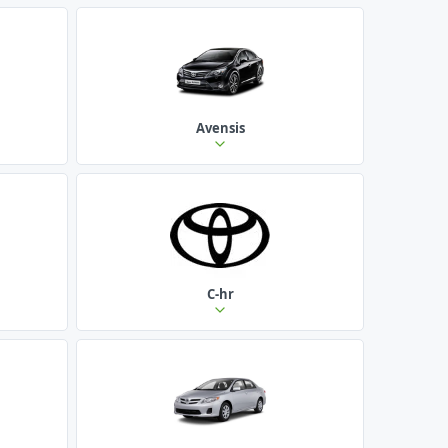
Avensis
C-hr