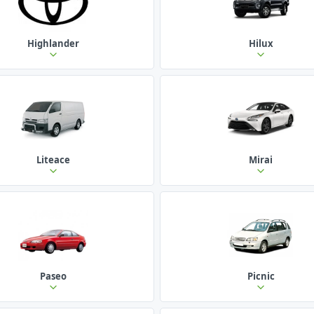
Highlander
Hilux
Liteace
Mirai
Paseo
Picnic