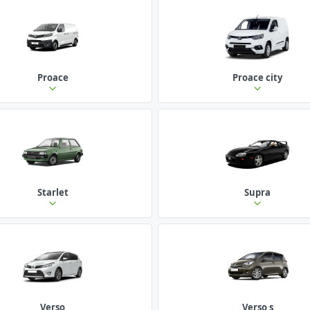
Proace
Proace city
Starlet
Supra
Verso
Verso s