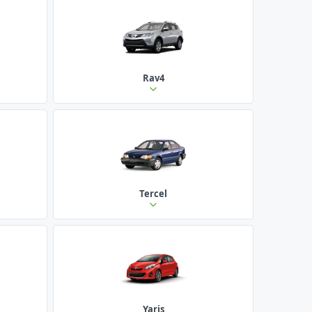
Rav4
Tercel
Yaris