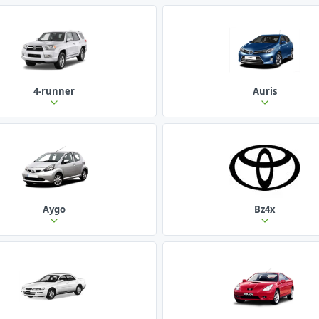
4-runner
Auris
Aygo
Bz4x