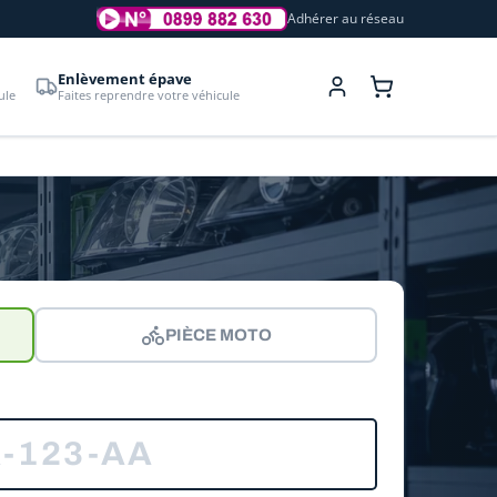
Adhérer au réseau
Enlèvement épave
ule
Faites reprendre votre véhicule
PIÈCE MOTO