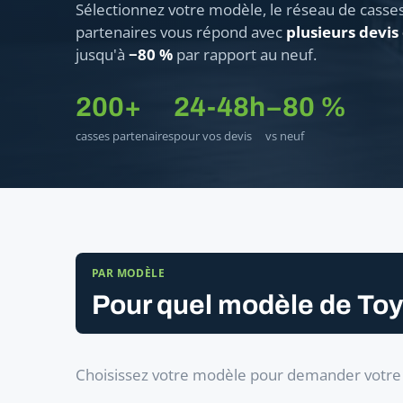
Sélectionnez votre modèle, le réseau de casse
partenaires vous répond avec
plusieurs devis
jusqu'à
−80 %
par rapport au neuf.
200+
24-48h
−80 %
casses partenaires
pour vos devis
vs neuf
PAR MODÈLE
Pour quel modèle de Toy
Choisissez votre modèle pour demander votre b