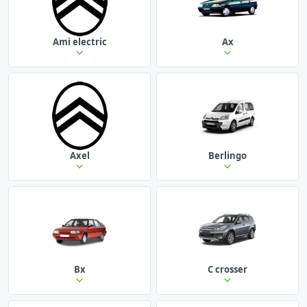
Ami electric
Ax
Axel
Berlingo
Bx
C crosser