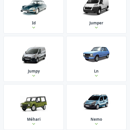
Id
Jumper
Jumpy
Ln
Méhari
Nemo