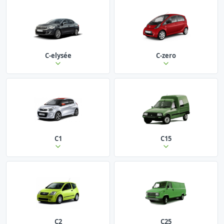
C-elysée
C-zero
C1
C15
C2
C25