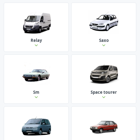
Relay
Saxo
Sm
Space tourer