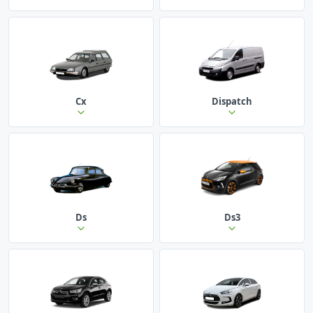
Cx
Dispatch
Ds
Ds3