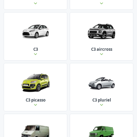
C3
C3 aircross
C3 picasso
C3 pluriel