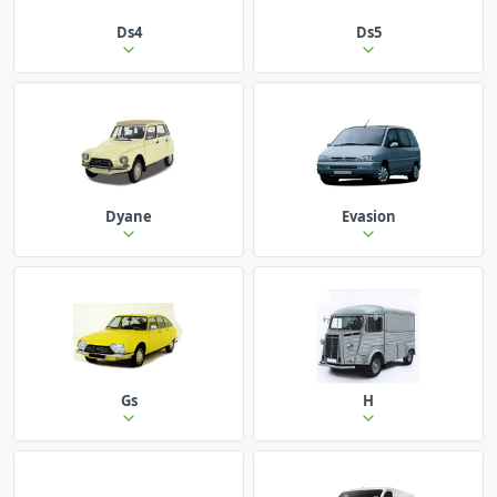
Ds4
Ds5
Dyane
Evasion
Gs
H