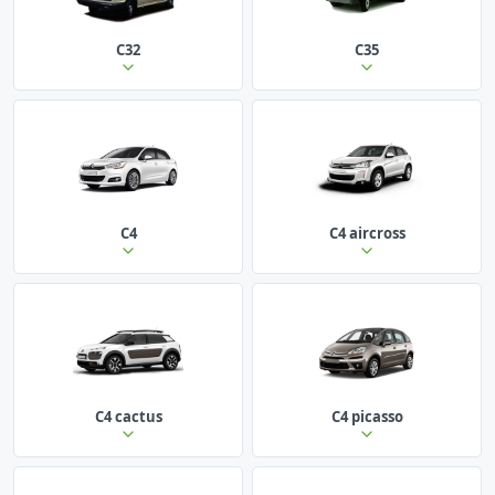
C32
C35
C4
C4 aircross
C4 cactus
C4 picasso