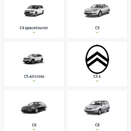
C4 spacetourer
C5
C5 aircross
C5 x
C6
C8