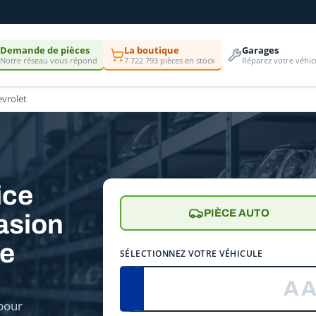
Demande de pièces
La boutique
Garages
Notre réseau vous répond
7 722 793 pièces en stock
Réparez votre véhic
vrolet
ice
PIÈCE AUTO
asion
re
SÉLECTIONNEZ VOTRE VÉHICULE
pour