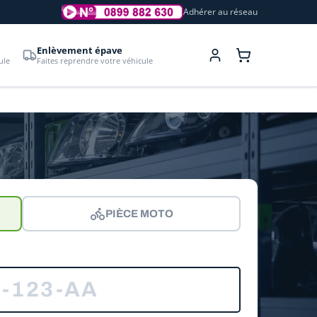
Adhérer au réseau
Enlèvement épave
ule
Faites reprendre votre véhicule
PIÈCE MOTO