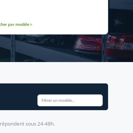
cher par modèle >
s répondent sous 24-48h.