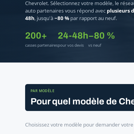
Chevrolet. Sélectionnez votre modèle, le résea
auto partenaires vous répond avec
plusieurs d
48h
, jusqu'à
−80 %
par rapport au neuf.
200+
24-48h
−80 %
casses partenaires
pour vos devis
vs neuf
PAR MODÈLE
Pour quel modèle de Che
Choisissez votre modèle pour demander votre b