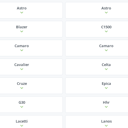
Astro
Astro
Blazer
C1500
Camaro
Camaro
Cavalier
Celta
Cruze
Epica
G30
Hhr
Lacetti
Lanos