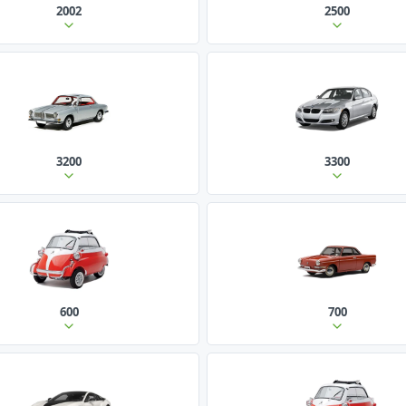
2002
2500
3200
3300
600
700