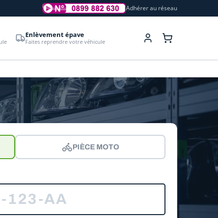
Adhérer au réseau
Enlèvement épave
ule
Faites reprendre votre véhicule
PIÈCE MOTO