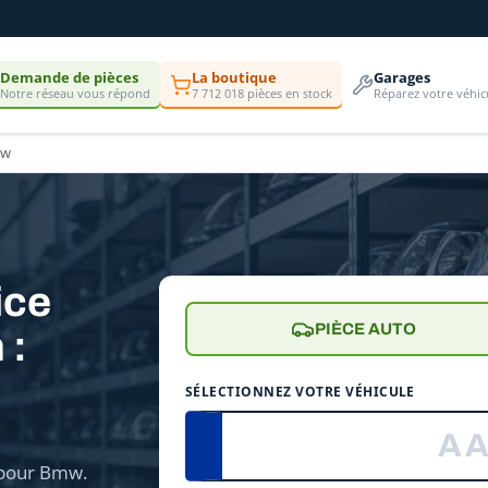
Demande de pièces
La boutique
Garages
Notre réseau vous répond
7 712 018 pièces en stock
Réparez votre véhic
w
ice
PIÈCE AUTO
 :
e
SÉLECTIONNEZ VOTRE VÉHICULE
 pour Bmw.