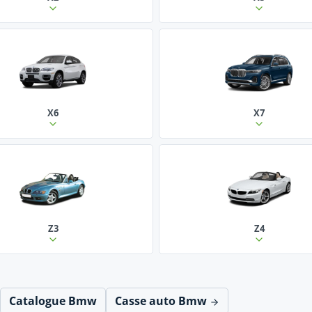
X6
X7
Z3
Z4
Catalogue Bmw
Casse auto Bmw