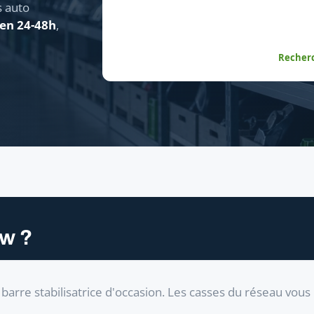
s auto
 en 24-48h
,
Recherc
w ?
arre stabilisatrice d'occasion. Les casses du réseau vou