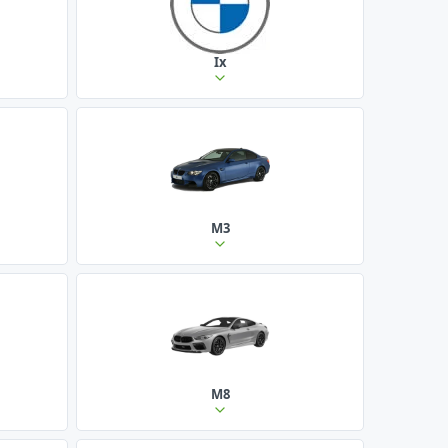
Ix
M3
M8