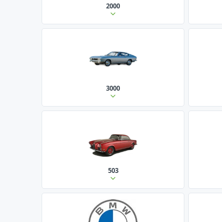
2000
3000
503