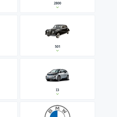
2800
501
I3