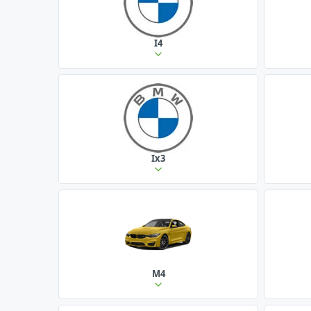
I4
Ix3
M4