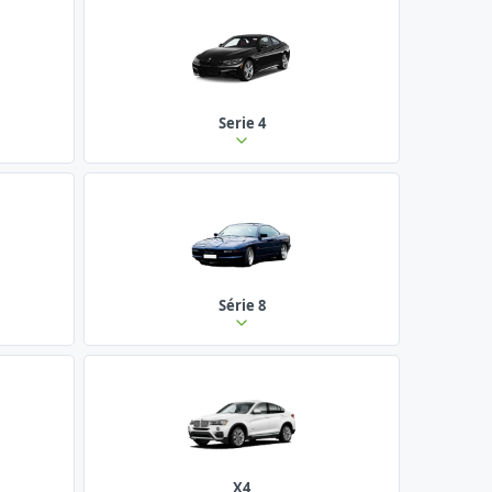
Serie 4
Série 8
X4