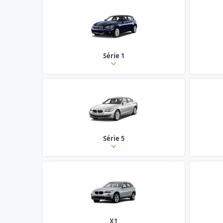
Série 1
Série 5
X1