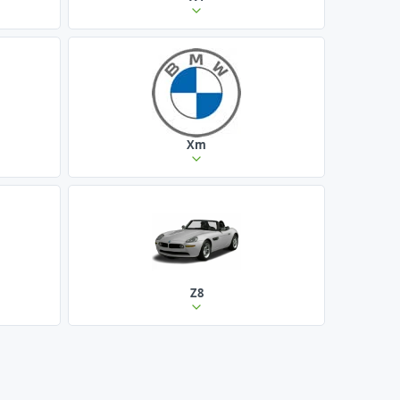
Xm
Z8