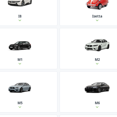
I8
Isetta
M1
M2
M5
M6