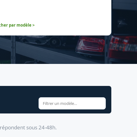
her par modèle >
s répondent sous 24-48h.