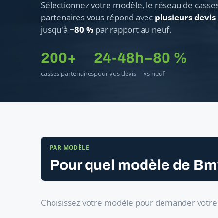
Sélectionnez votre modèle, le réseau de casse
partenaires vous répond avec
plusieurs devis
jusqu'à
−80 %
par rapport au neuf.
200+
24-48h
−80 %
casses partenaires
pour vos devis
vs neuf
PAR MODÈLE
Pour quel modèle de Bm
Choisissez votre modèle pour demander votre b